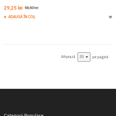
29,25 lei
58,50 lei
ADAUGĂ ÎN COȘ
Adau
Afișează
pe pagină
Categorii Populare