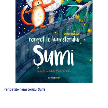
Peripețiile hamsterului Șumi