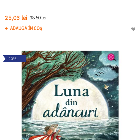
25,03 lei
38,50 lei
ADAUGĂ ÎN COȘ
Adau
-20%