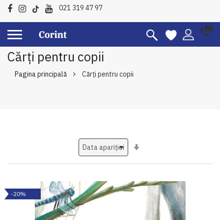
021 319 47 97
Cărți pentru copii
Pagina principală
Cărți pentru copii
Setati
ascendent
-20%