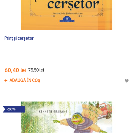
Prinț și cerșetor
60,40 lei
75,50 lei
ADAUGĂ ÎN COȘ
Adau
-20%