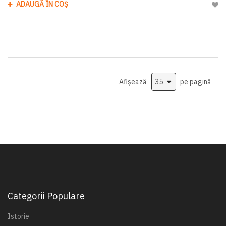
ADAUGĂ ÎN COȘ
Adau
Afișează
pe pagină
Categorii Populare
Istorie