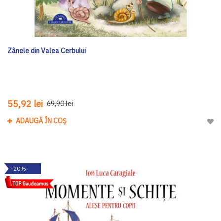
Zânele din Valea Cerbului
55,92 lei
69,90 lei
ADAUGĂ ÎN COȘ
Adau
-20%