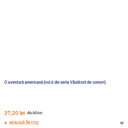
O aventură americană (vol.6 din seria Vânătorii de comori)
37,20 lei
46,50 lei
ADAUGĂ ÎN COȘ
Adau