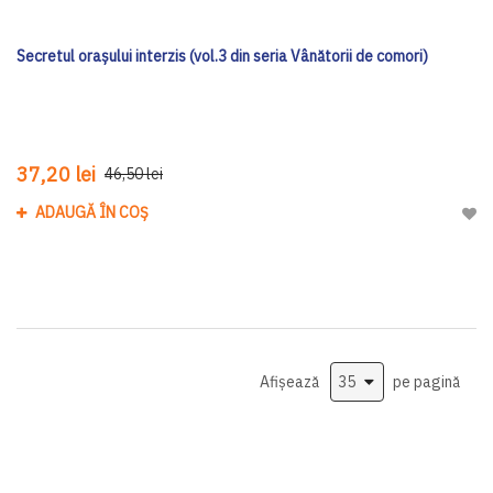
Secretul oraşului interzis (vol.3 din seria Vânătorii de comori)
37,20 lei
46,50 lei
ADAUGĂ ÎN COȘ
Adau
Afișează
pe pagină