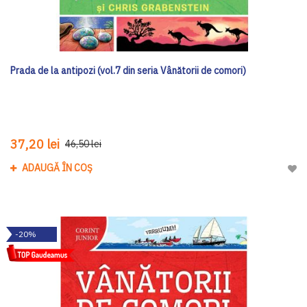
Prada de la antipozi (vol.7 din seria Vânătorii de comori)
37,20 lei
46,50 lei
ADAUGĂ ÎN COȘ
Adau
-20%