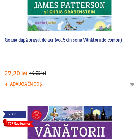
Goana după orașul de aur (vol.5 din seria Vânătorii de comori)
37,20 lei
46,50 lei
ADAUGĂ ÎN COȘ
Adau
-20%