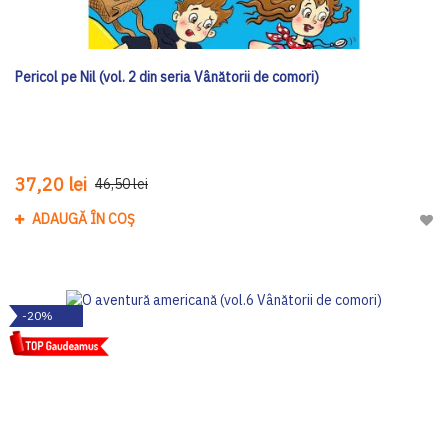
Pericol pe Nil (vol. 2 din seria Vânătorii de comori)
37,20 lei
46,50 lei
ADAUGĂ ÎN COȘ
Adau
-20%