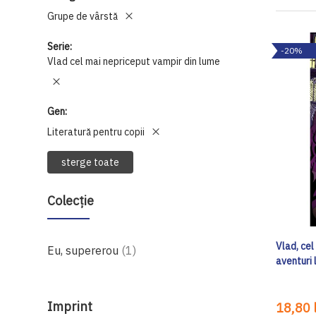
Grupe de vârstă
Serie
-20%
Vlad cel mai nepriceput vampir din lume
Gen
Literatură pentru copii
sterge toate
Colecție
Vlad, cel
produs
Eu, supererou
1
aventuri 
Imprint
18,80 l