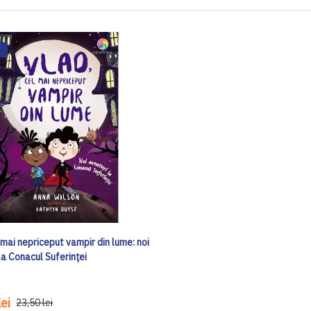
 mai nepriceput vampir din lume: noi
la Conacul Suferinței
ei
23,50 lei