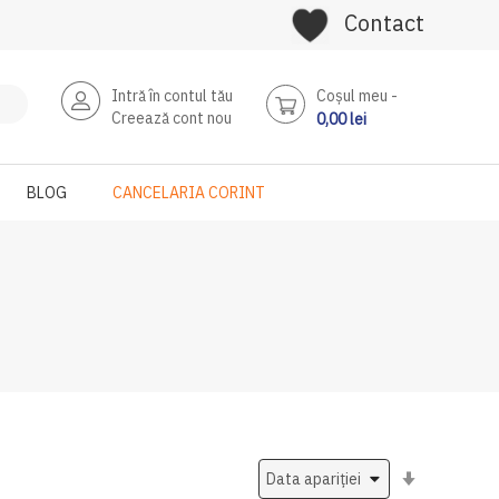
Contact
Intră în contul tău
Coşul meu
Creează cont nou
0,00 lei
BLOG
CANCELARIA CORINT
Setati
ascendent