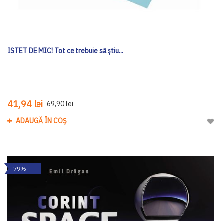
ISTET DE MIC! Tot ce trebuie să ştiu...
41,94 lei
69,90 lei
ADAUGĂ ÎN COȘ
Adau
-79%