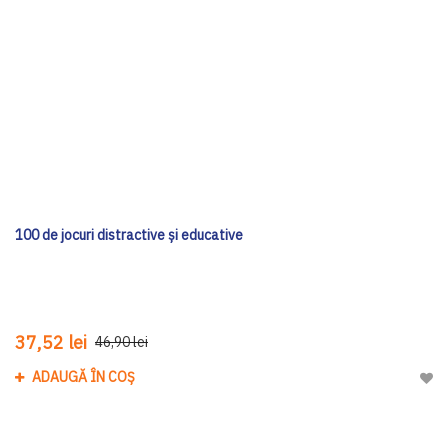
100 de jocuri distractive şi educative
37,52 lei
46,90 lei
ADAUGĂ ÎN COȘ
Adau