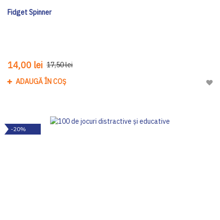
Fidget Spinner
14,00 lei
17,50 lei
ADAUGĂ ÎN COȘ
Adau
-20%