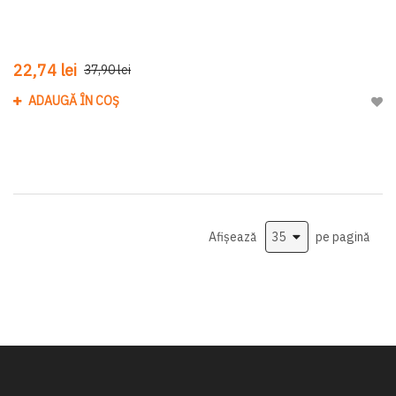
22,74 lei
37,90 lei
ADAUGĂ ÎN COȘ
Adau
Afișează
pe pagină