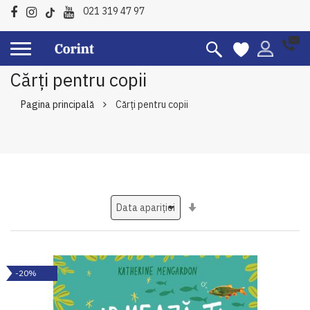
021 319 47 97
Cărți pentru copii
Pagina principală
Cărți pentru copii
Setati
ascendent
-20%