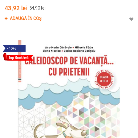
43,92 lei
54,90 lei
ADAUGĂ ÎN COȘ
Adau
-40%