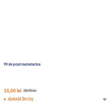
99 de jocuri matematice
15,00 lei
28,90 lei
ADAUGĂ ÎN COȘ
Adau