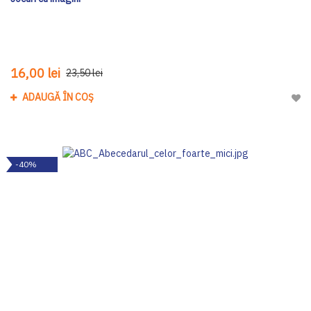
16,00 lei
23,50 lei
ADAUGĂ ÎN COȘ
Adau
-40%