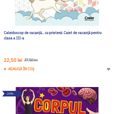
Caleidoscop de vacanță... cu prietenii. Caiet de vacanţă pentru
clasa a III-a
22,50 lei
37,50 lei
ADAUGĂ ÎN COȘ
Adau
-20%