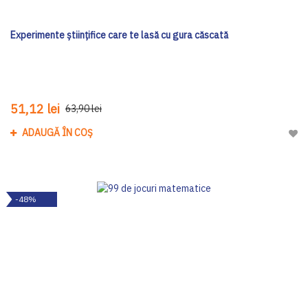
Experimente științifice care te lasă cu gura căscată
51,12 lei
63,90 lei
ADAUGĂ ÎN COȘ
Adau
-48%