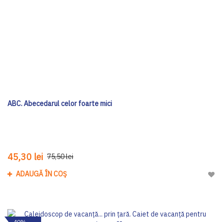
ABC. Abecedarul celor foarte mici
45,30 lei
75,50 lei
ADAUGĂ ÎN COȘ
Adau
-40%