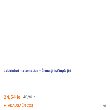
Labirinturi matematice – Înmulțiri și împărțiri
24,54 lei
40,90 lei
ADAUGĂ ÎN COȘ
Adau