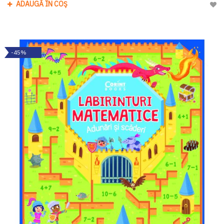
ADAUGĂ ÎN COȘ
Adau
-45%