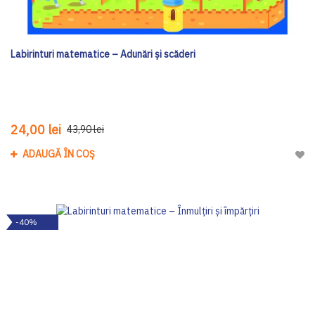
Labirinturi matematice – Adunări și scăderi
24,00 lei
43,90 lei
ADAUGĂ ÎN COȘ
Adau
-40%