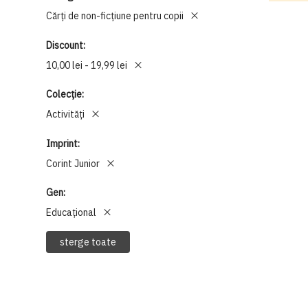
Cărți de non-ficțiune pentru copii
Discount
10,00 lei - 19,99 lei
Colecție
Activități
Imprint
Corint Junior
Gen
Educațional
sterge toate