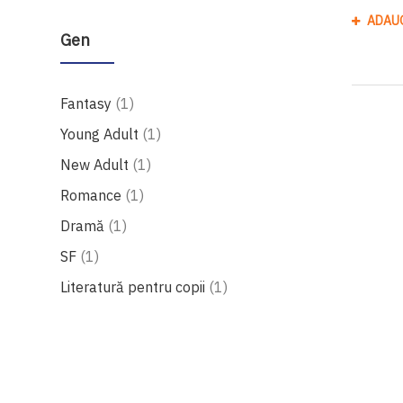
ADAU
Gen
produs
Fantasy
1
produs
Young Adult
1
produs
New Adult
1
produs
Romance
1
produs
Dramă
1
produs
SF
1
produs
Literatură pentru copii
1