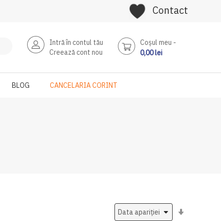
Contact
Intră în contul tău
Coşul meu
Creează cont nou
0,00 lei
BLOG
CANCELARIA CORINT
Setati
ascendent