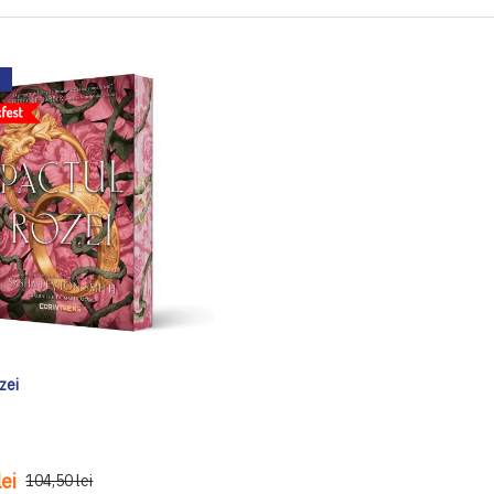
zei
ei
104,50 lei