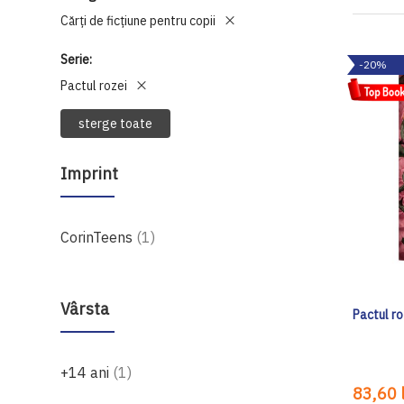
Cărți de ficțiune pentru copii
Serie
-20%
Pactul rozei
sterge toate
Imprint
produs
CorinTeens
1
Vârsta
Pactul ro
produs
+14 ani
1
83,60 l