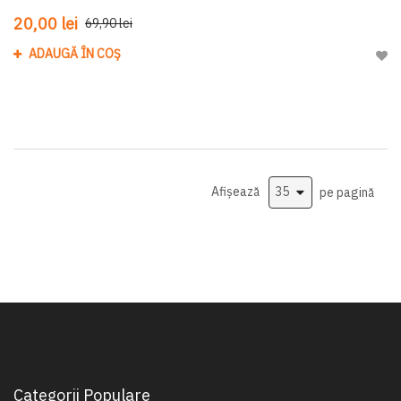
20,00 lei
69,90 lei
ADAUGĂ ÎN COȘ
Adau
Afișează
pe pagină
Categorii Populare