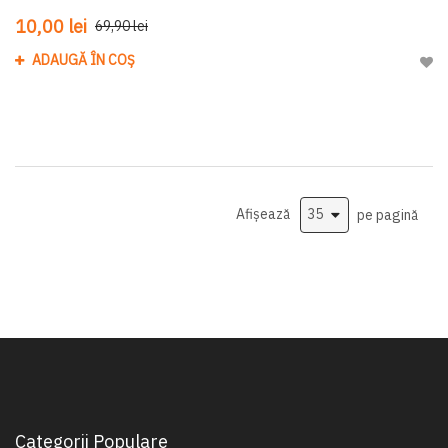
10,00 lei
69,90 lei
ADAUGĂ ÎN COȘ
Adau
Afișează
pe pagină
Categorii Populare