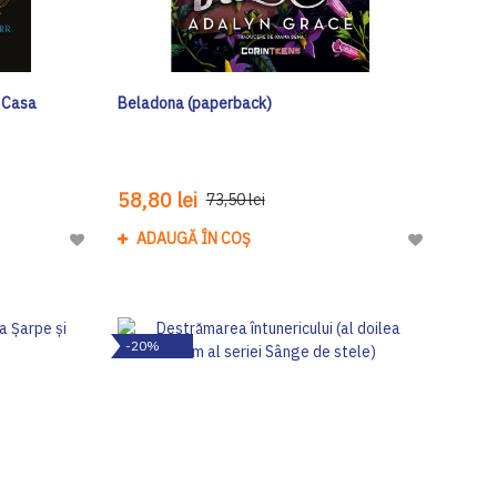
a Casa
Beladona (paperback)
58,80 lei
73,50 lei
ADAUGĂ ÎN COȘ
Adaugă
Adaugă
la
la
Lista
Lista
de
de
-20%
Dorinte
Dorinte