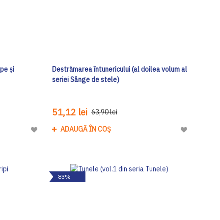
rpe și
Destrămarea întunericului (al doilea volum al
seriei Sânge de stele)
51,12 lei
63,90 lei
ADAUGĂ ÎN COȘ
Adaugă
Adaugă
la
la
Lista
Lista
de
de
-83%
Dorinte
Dorinte