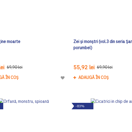
gine moarte
Zei și monștri (vol.3 din seria Șa
porumbel)
ei
55,92 lei
69,90 lei
69,90 lei
GĂ ÎN COȘ
ADAUGĂ ÎN COȘ
Adaugă
la
Lista
de
-83%
Dorinte