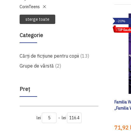
CorinTeens
sterge toate
-20%
Categorie
produse
Cărți de ficțiune pentru copii
13
produse
Grupe de vârstă
2
Preţ
Familia W
„Familia
lei
-
lei
71,92 l