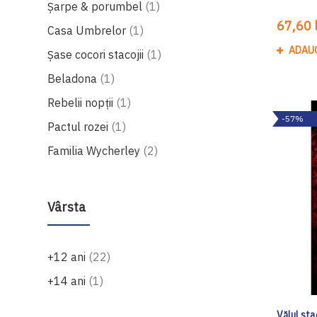
produs
Șarpe & porumbel
1
67,60 l
produs
Casa Umbrelor
1
ADAU
produs
Șase cocori stacojii
1
produs
Beladona
1
produs
Rebelii nopţii
1
-57%
produs
Pactul rozei
1
produse
Familia Wycherley
2
Vârsta
produse
+12 ani
22
produs
+14 ani
1
Vălul sta