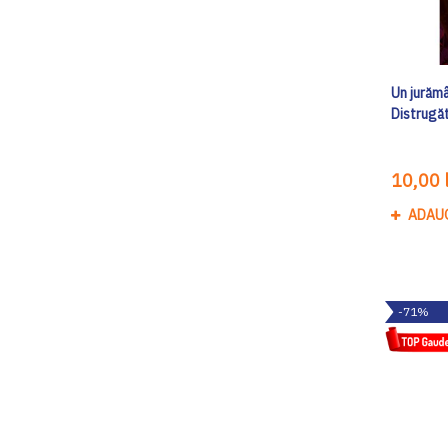
Un jurămâ
Distrugă
10,00 l
ADAU
-71%