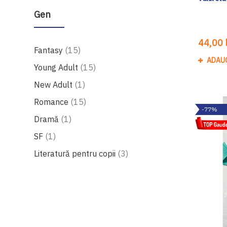
Gen
44,00 l
produse
Fantasy
15
ADAU
produse
Young Adult
15
produs
New Adult
1
produse
Romance
15
-77%
produs
Dramă
1
produs
SF
1
produse
Literatură pentru copii
3