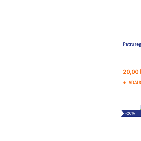
Patru re
20,00 l
ADAU
-20%