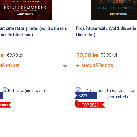
nt cutezător și letal (vol.3 din seria
Fiica întunericului (vol.1 din seri
torii de blesteme)
Umbrelor)
ei
10,00 lei
69,90 lei
73,90 lei
GĂ ÎN COȘ
ADAUGĂ ÎN COȘ
Adaugă
la
Lista
de
-20%
Dorinte