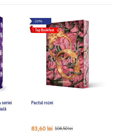
-20%
 seriei
Pactul rozei
ială
83,60 lei
104,50 lei