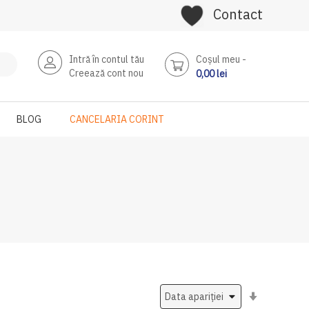
Contact
Intră în contul tău
Coşul meu
Creează cont nou
0,00 lei
BLOG
CANCELARIA CORINT
Setati
ascendent