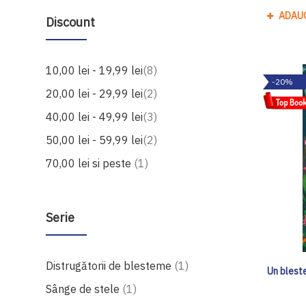
ADAU
Discount
produse
10,00 lei
-
19,99 lei
8
-20%
produse
20,00 lei
-
29,99 lei
2
produse
40,00 lei
-
49,99 lei
3
produse
50,00 lei
-
59,99 lei
2
produs
70,00 lei
si peste
1
Serie
produs
Distrugătorii de blesteme
1
Un blest
produs
Sânge de stele
1