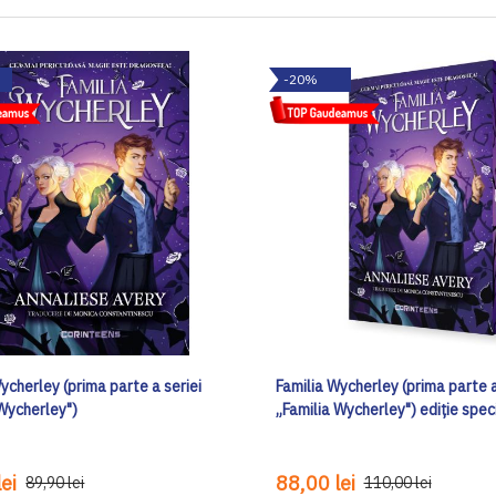
-20%
ycherley (prima parte a seriei
Familia Wycherley (prima parte a
 Wycherley")
„Familia Wycherley") ediţie spec
ei
88,00 lei
89,90 lei
110,00 lei