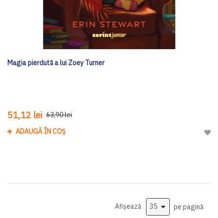
Magia pierdută a lui Zoey Turner
51,12 lei
63,90 lei
ADAUGĂ ÎN COȘ
Adau
Afișează
pe pagină