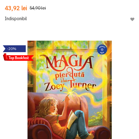
43,92 lei
54,90 lei
Indisponibil
Adau
-20%