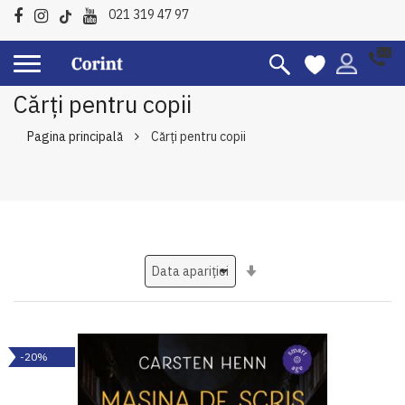
021 319 47 97
Cărți pentru copii
Pagina principală
Cărți pentru copii
Setati
ascendent
-20%