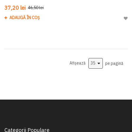
37,20 lei
46,50 lei
ADAUGĂ ÎN COȘ
Adau
Afișează
pe pagină
Categorii Populare