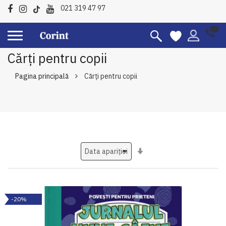
021 319 47 97
Cărți pentru copii
Pagina principală
Cărți pentru copii
Setati
ascendent
-20%