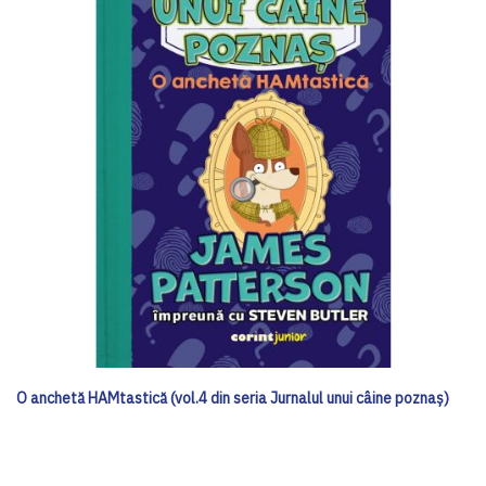
O anchetă HAMtastică (vol.4 din seria Jurnalul unui câine poznaș)