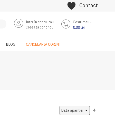
Contact
Intră în contul tău
Coşul meu
Creează cont nou
0,00 lei
BLOG
CANCELARIA CORINT
Setati
ascendent