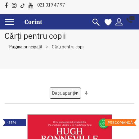
021 319 47 97
Cărți pentru copii
Pagina principală
Cărți pentru copii
Setati
ascendent
-35%
PRECOMANDĂ