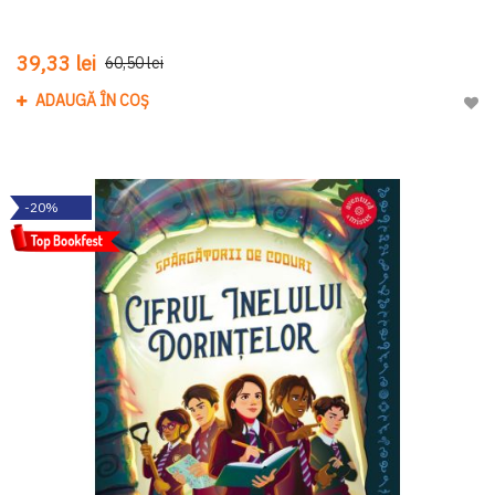
39,33 lei
60,50 lei
ADAUGĂ ÎN COȘ
Adau
-20%