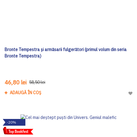
Bronte Tempestra și armăsarii fulgerători (primul volum din seria
Bronte Tempestra)
46,80 lei
58,50 lei
ADAUGĂ ÎN COȘ
Adau
-20%