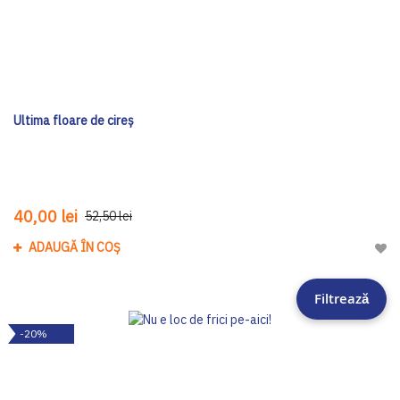
Ultima floare de cireș
40,00 lei
52,50 lei
ADAUGĂ ÎN COȘ
Adau
Filtrează
-20%