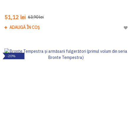
51,12 lei
63,90 lei
ADAUGĂ ÎN COȘ
Adau
-20%