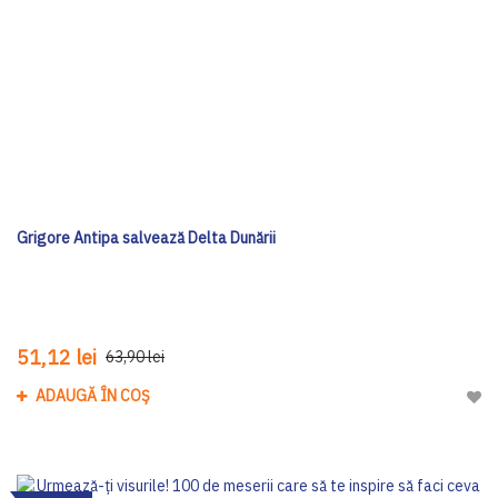
Grigore Antipa salvează Delta Dunării
51,12 lei
63,90 lei
ADAUGĂ ÎN COȘ
Adau