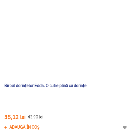
Biroul dorințelor Edda. O cutie plină cu dorințe
35,12 lei
43,90 lei
ADAUGĂ ÎN COȘ
Adau