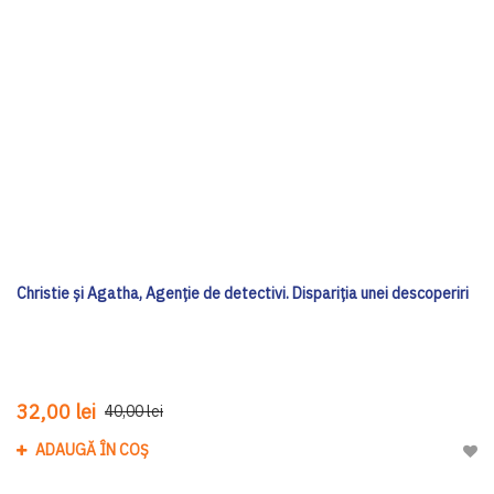
Christie și Agatha, Agenție de detectivi. Dispariția unei descoperiri
32,00 lei
40,00 lei
ADAUGĂ ÎN COȘ
Adau