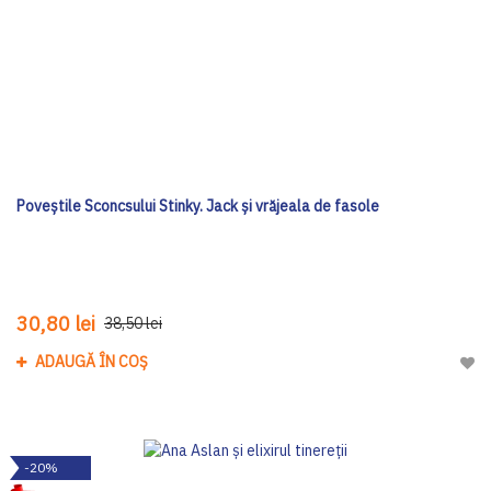
Poveștile Sconcsului Stinky. Jack și vrăjeala de fasole
30,80 lei
38,50 lei
ADAUGĂ ÎN COȘ
Adau
-20%