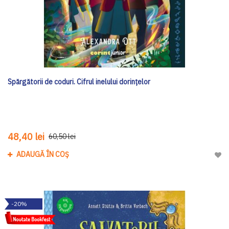
Spărgătorii de coduri. Cifrul inelului dorințelor
48,40 lei
60,50 lei
ADAUGĂ ÎN COȘ
Adau
-20%