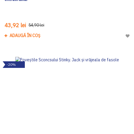
43,92 lei
54,90 lei
ADAUGĂ ÎN COȘ
Adau
-20%