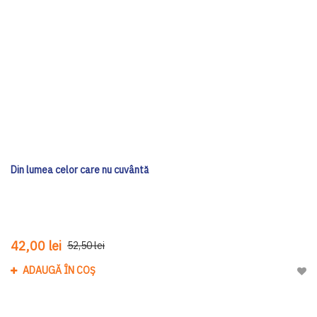
Din lumea celor care nu cuvântă
42,00 lei
52,50 lei
ADAUGĂ ÎN COȘ
Adau