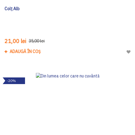
Colț Alb
21,00 lei
35,00 lei
ADAUGĂ ÎN COȘ
Adau
-20%