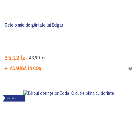
Cele o mie de gări ale lui Edgar
35,12 lei
43,90 lei
ADAUGĂ ÎN COȘ
Adau
-20%