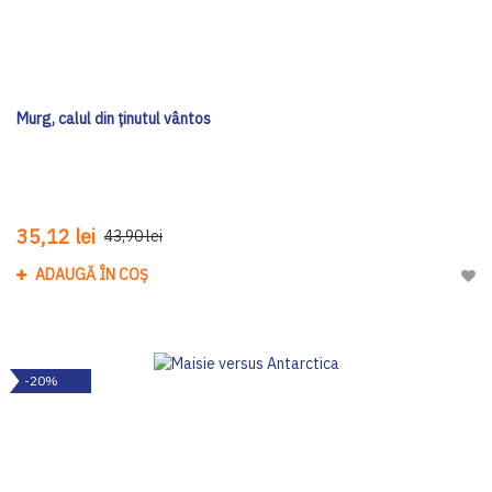
Murg, calul din ținutul vântos
35,12 lei
43,90 lei
ADAUGĂ ÎN COȘ
Adau
-20%