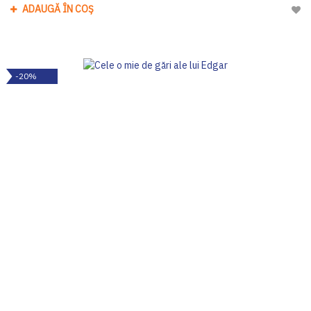
ADAUGĂ ÎN COȘ
Adau
-20%