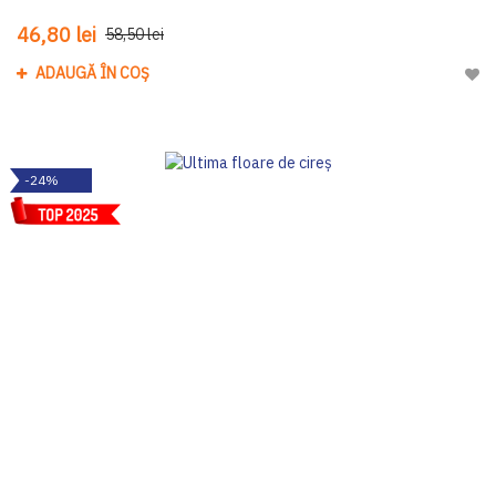
46,80 lei
58,50 lei
ADAUGĂ ÎN COȘ
Adau
-24%