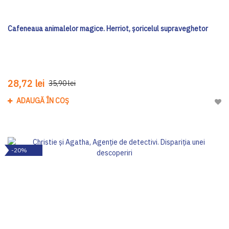
Cafeneaua animalelor magice. Herriot, șoricelul supraveghetor
28,72 lei
35,90 lei
ADAUGĂ ÎN COȘ
Adau
-20%