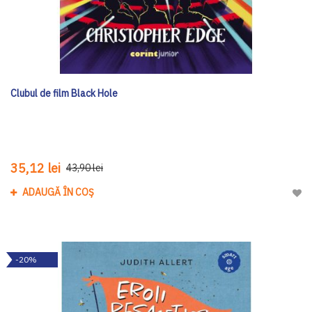
Clubul de film Black Hole
35,12 lei
43,90 lei
ADAUGĂ ÎN COȘ
Adau
-20%