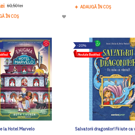
ei
60,50 lei
ADAUGĂ ÎN COȘ
GĂ ÎN COȘ
Adaugă
la
Lista
de
-20%
Dorinte
e la Hotel Marvelo
Salvatorii dragonilor! Fii iute ca 