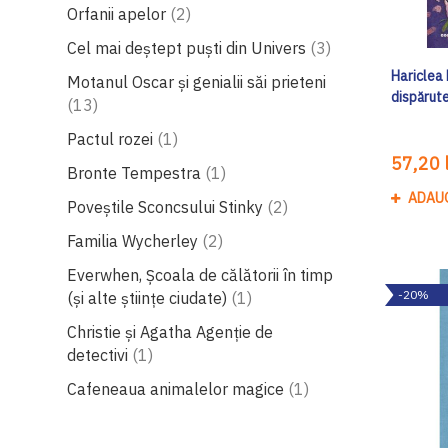
produse
Orfanii apelor
2
produse
Cel mai deștept puști din Univers
3
Hariclea 
Motanul Oscar și genialii săi prieteni
dispărut
produse
13
produs
Pactul rozei
1
57,20 l
produs
Bronte Tempestra
1
ADAU
produse
Poveștile Sconcsului Stinky
2
produse
Familia Wycherley
2
Everwhen, Școala de călătorii în timp
produs
-20%
(și alte științe ciudate)
1
Christie și Agatha Agenție de
produs
detectivi
1
produs
Cafeneaua animalelor magice
1