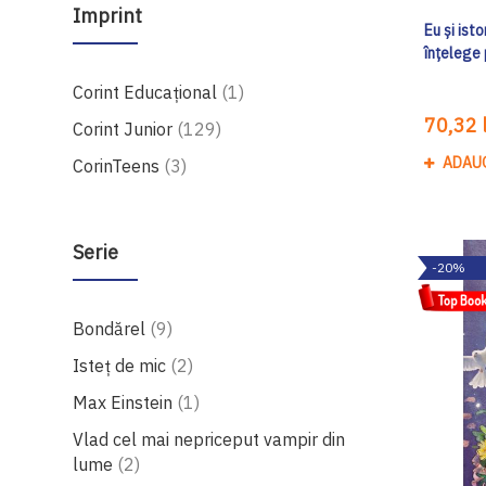
Imprint
Eu și ist
înțelege 
produs
Corint Educaţional
1
70,32 l
produse
Corint Junior
129
ADAU
produse
CorinTeens
3
Serie
-20%
produse
Bondărel
9
produse
Isteț de mic
2
produs
Max Einstein
1
Vlad cel mai nepriceput vampir din
produse
lume
2