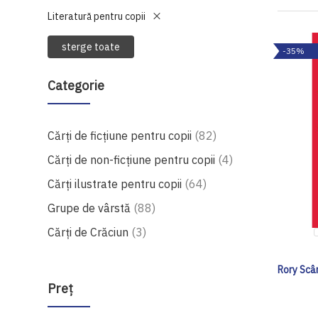
Literatură pentru copii
sterge toate
-35%
Categorie
produse
Cărți de ficțiune pentru copii
82
produse
Cărți de non-ficțiune pentru copii
4
produse
Cărți ilustrate pentru copii
64
produse
Grupe de vârstă
88
produse
Cărți de Crăciun
3
Rory Scân
Preţ