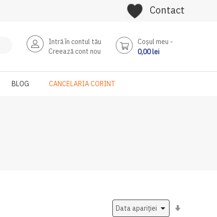
Contact
Intră în contul tău
Coşul meu
Creează cont nou
0,00 lei
BLOG
CANCELARIA CORINT
Setati
ascendent