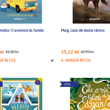
meților. O aventură de familie
Murg, calul din ținutul vântos
ei
35,12 lei
41,50 lei
43,90 lei
GĂ ÎN COȘ
ADAUGĂ ÎN COȘ
Adaugă
la
Lista
de
-20%
Dorinte