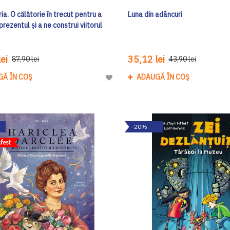
oria. O călătorie în trecut pentru a
Luna din adâncuri
prezentul și a ne construi viitorul
ei
35,12 lei
87,90 lei
43,90 lei
GĂ ÎN COȘ
ADAUGĂ ÎN COȘ
Adaugă
la
Lista
de
-20%
Dorinte