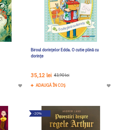
Biroul dorințelor Edda. O cutie plină cu
dorințe
35,12 lei
43,90 lei
ADAUGĂ ÎN COȘ
Adaugă
Adaugă
la
la
Lista
Lista
de
de
-20%
Dorinte
Dorinte