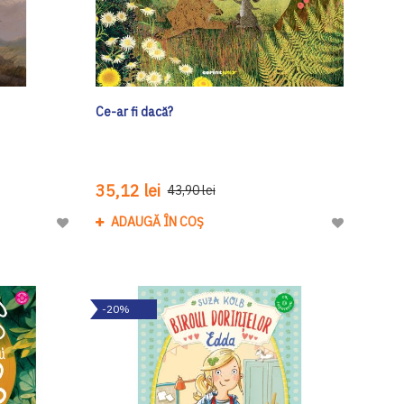
Ce-ar fi dacă?
35,12 lei
43,90 lei
ADAUGĂ ÎN COȘ
Adaugă
Adaugă
la
la
Lista
Lista
de
de
-20%
Dorinte
Dorinte