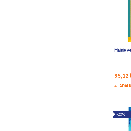
Maisie v
35,12 l
ADAU
-20%