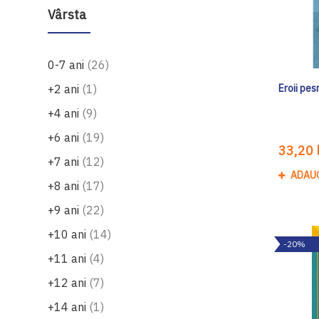
Vârsta
produse
0-7 ani
26
produs
+2 ani
1
Eroii pes
produse
+4 ani
9
produse
+6 ani
19
33,20 l
produse
+7 ani
12
ADAU
produse
+8 ani
17
produse
+9 ani
22
produse
+10 ani
14
-20%
produse
+11 ani
4
produse
+12 ani
7
produs
+14 ani
1