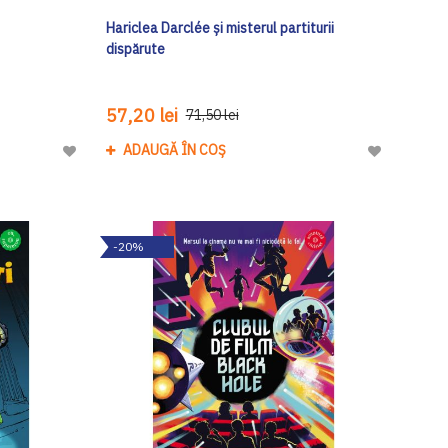
Hariclea Darclée și misterul partiturii
dispărute
57,20 lei
71,50 lei
ADAUGĂ ÎN COȘ
Adaugă
Adaugă
la
la
Lista
Lista
de
de
-20%
Dorinte
Dorinte