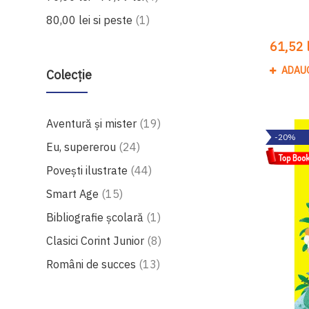
produs
80,00 lei
si peste
1
61,52 l
ADAU
Colecție
produse
Aventură și mister
19
-20%
produse
Eu, supererou
24
produse
Povești ilustrate
44
produse
Smart Age
15
produs
Bibliografie școlară
1
produse
Clasici Corint Junior
8
produse
Români de succes
13