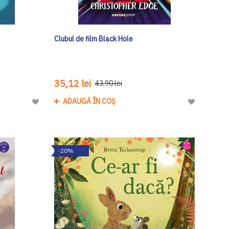
Clubul de film Black Hole
35,12 lei
43,90 lei
ADAUGĂ ÎN COȘ
Adaugă
Adaugă
la
la
Lista
Lista
de
de
-20%
Dorinte
Dorinte