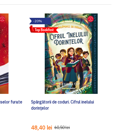
-20%
iselor furate
Spărgătorii de coduri. Cifrul inelului
dorințelor
48,40 lei
60,50 lei