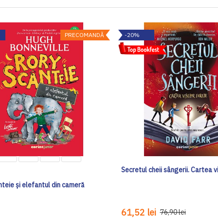
PRECOMANDĂ
-20%
Secretul cheii sângerii. Cartea v
teie și elefantul din cameră
61,52 lei
76,90 lei