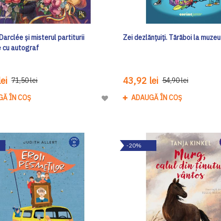
Darclée și misterul partiturii
Zei dezlănțuiți. Tărăboi la muzeu
e cu autograf
ei
43,92 lei
71,50 lei
54,90 lei
GĂ ÎN COȘ
ADAUGĂ ÎN COȘ
Adaugă
la
Lista
de
-20%
Dorinte