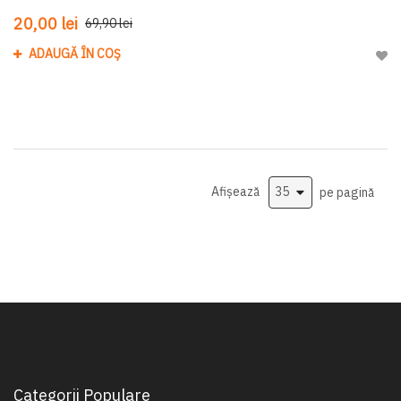
20,00 lei
69,90 lei
ADAUGĂ ÎN COȘ
Adau
Afișează
pe pagină
Categorii Populare