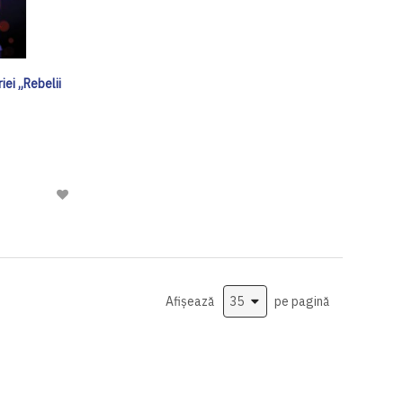
iei „Rebelii
Adaugă
la
Lista
de
Dorinte
Afișează
pe pagină