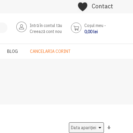
Contact
Intră în contul tău
Coşul meu
Creează cont nou
0,00 lei
BLOG
CANCELARIA CORINT
Setati
ascendent