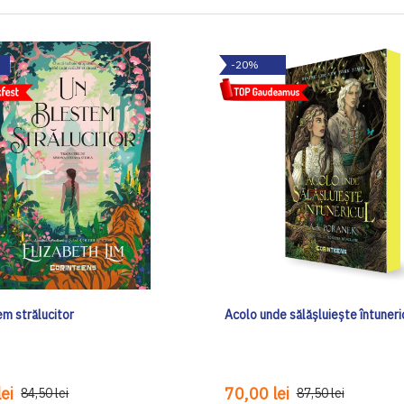
-20%
em strălucitor
Acolo unde sălășluiește întuneri
ei
70,00 lei
84,50 lei
87,50 lei