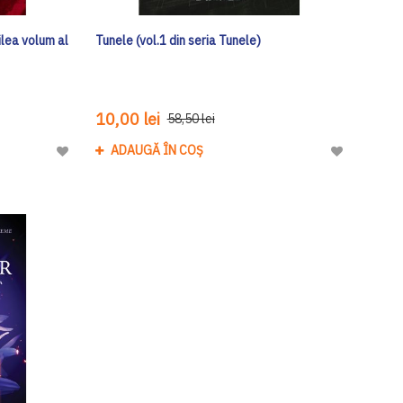
ilea volum al
Tunele (vol.1 din seria Tunele)
10,00 lei
58,50 lei
ADAUGĂ ÎN COȘ
Adaugă
Adaugă
la
la
Lista
Lista
de
de
Dorinte
Dorinte