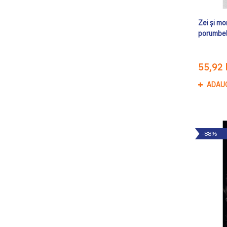
Zei și mo
porumbe
55,92 l
ADAU
-88%