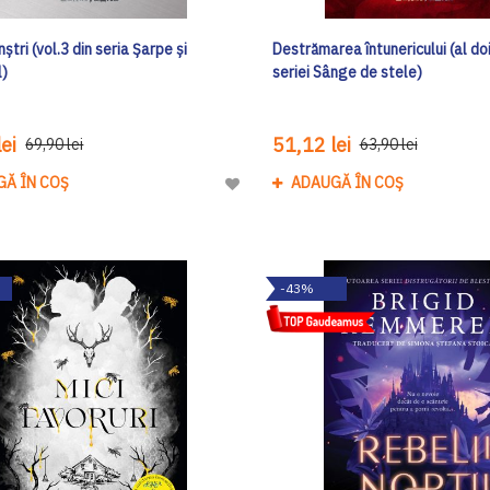
nștri (vol.3 din seria Șarpe și
Destrămarea întunericului (al do
l)
seriei Sânge de stele)
ei
51,12 lei
69,90 lei
63,90 lei
GĂ ÎN COȘ
ADAUGĂ ÎN COȘ
Adaugă
la
Lista
de
-43%
Dorinte