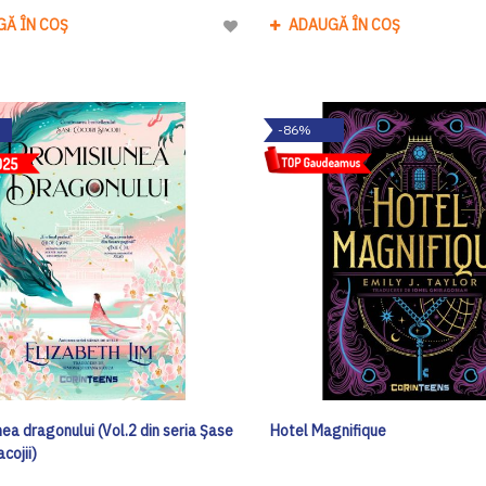
GĂ ÎN COȘ
ADAUGĂ ÎN COȘ
Adaugă
la
Lista
de
-86%
Dorinte
ea dragonului (Vol.2 din seria Șase
Hotel Magnifique
acojii)