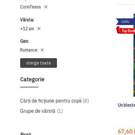
CorinTeens
Vârsta
-20%
+12 ani
Gen
Romance
sterge toate
Categorie
produse
Cărți de ficțiune pentru copii
8
Un blest
produs
Grupe de vârstă
1
67,60 l
Preţ