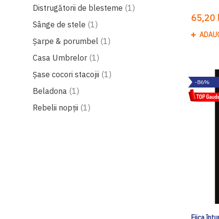
produs
Distrugătorii de blesteme
1
65,20 l
produs
Sânge de stele
1
ADAU
produs
Șarpe & porumbel
1
produs
Casa Umbrelor
1
produs
Șase cocori stacojii
1
-86%
produs
Beladona
1
produs
Rebelii nopţii
1
Fiica întu