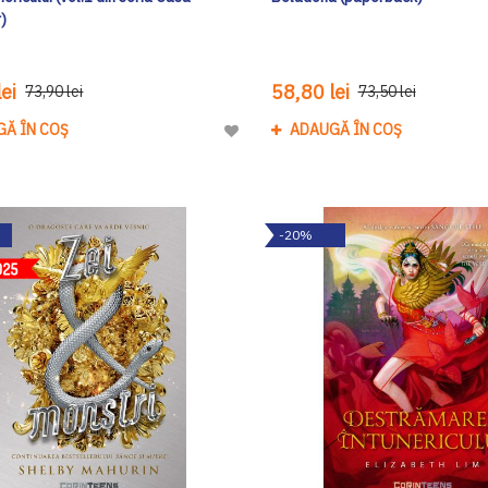
)
ei
58,80 lei
73,90 lei
73,50 lei
GĂ ÎN COȘ
ADAUGĂ ÎN COȘ
Adaugă
la
Lista
de
-20%
Dorinte