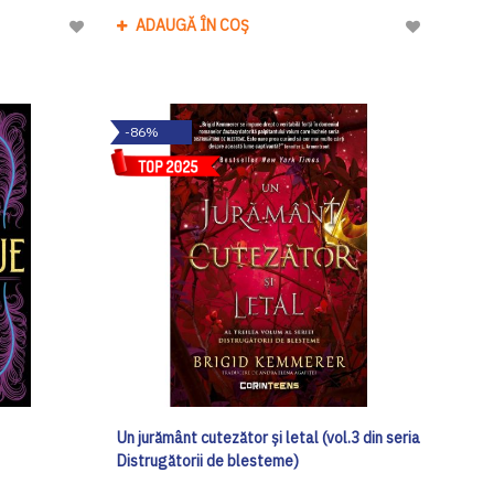
ADAUGĂ ÎN COȘ
Adaugă
Adaugă
la
la
Lista
Lista
de
de
-86%
Dorinte
Dorinte
Un jurământ cutezător și letal (vol.3 din seria
Distrugătorii de blesteme)