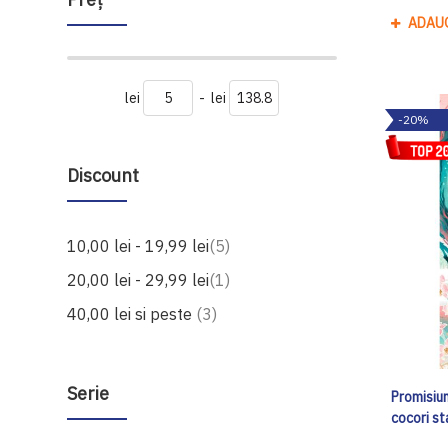
ADAU
lei
-
lei
-20%
Discount
produse
10,00 lei
-
19,99 lei
5
produs
20,00 lei
-
29,99 lei
1
produse
40,00 lei
si peste
3
Serie
Promisiun
cocori st