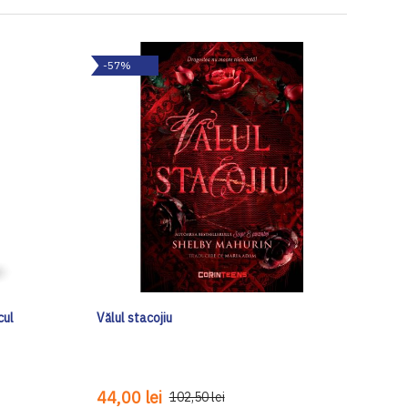
-57%
cul
Vălul stacojiu
44,00 lei
102,50 lei