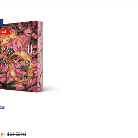
zei
ei
104,50 lei