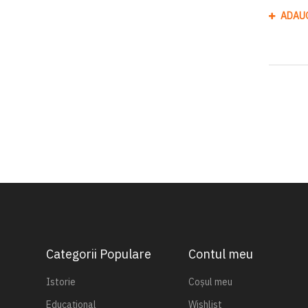
ADAU
Categorii Populare
Contul meu
Istorie
Coșul meu
Educațional
Wishlist