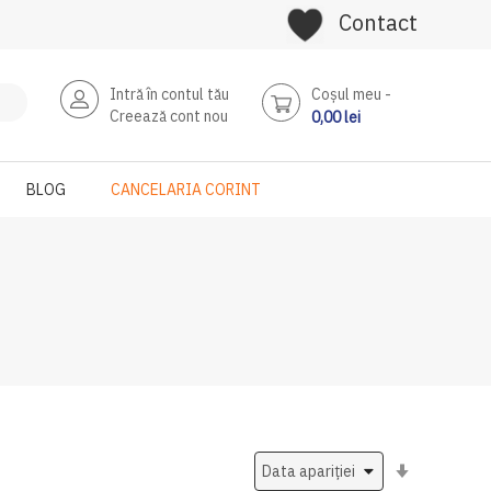
Contact
Intră în contul tău
Coşul meu
Creează cont nou
0,00 lei
BLOG
CANCELARIA CORINT
Setati
ascendent