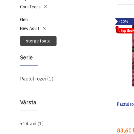
CorinTeens
Gen
-20%
New Adult
sterge toate
Serie
produs
Pactul rozei
1
Vârsta
Pactul ro
produs
+14 ani
1
83,60 l