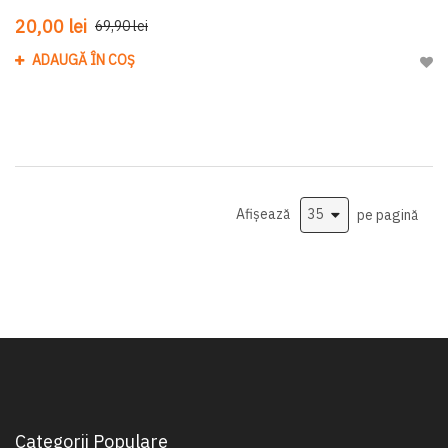
20,00 lei
69,90 lei
ADAUGĂ ÎN COȘ
Adau
Afișează
pe pagină
Categorii Populare