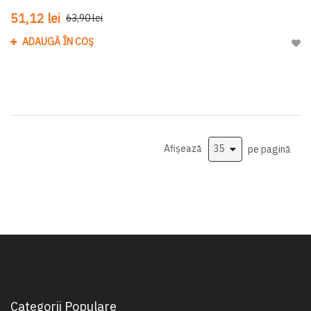
51,12 lei
63,90 lei
ADAUGĂ ÎN COȘ
Adau
Afișează
pe pagină
Categorii Populare