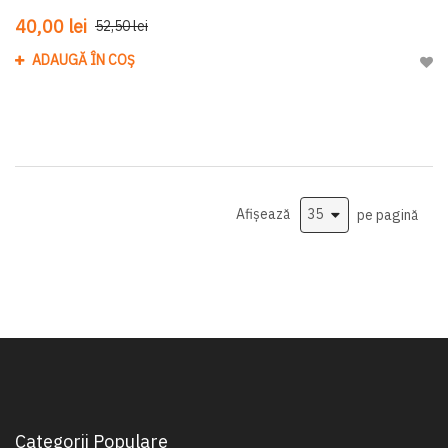
40,00 lei
52,50 lei
ADAUGĂ ÎN COȘ
Adau
Afișează
pe pagină
Categorii Populare