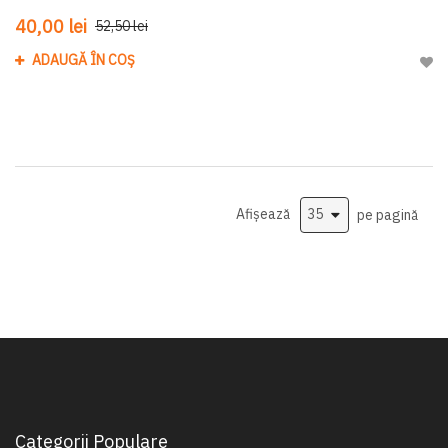
40,00 lei
52,50 lei
ADAUGĂ ÎN COȘ
Adau
Afișează
pe pagină
Categorii Populare