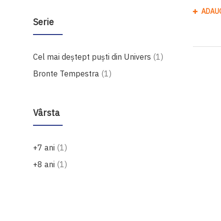
ADAU
Serie
produs
Cel mai deștept puști din Univers
1
produs
Bronte Tempestra
1
Vârsta
produs
+7 ani
1
produs
+8 ani
1