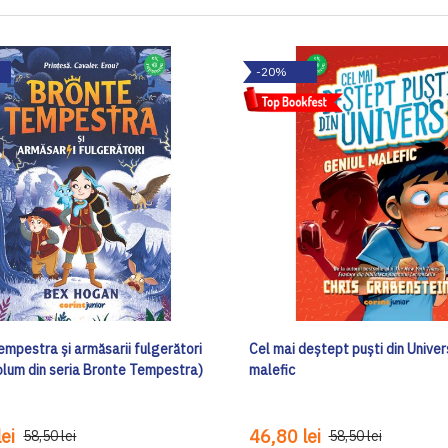
-20%
empestra și armăsarii fulgerători
Cel mai deștept puști din Univer
volum din seria Bronte Tempestra)
malefic
ei
46,80 lei
58,50 lei
58,50 lei