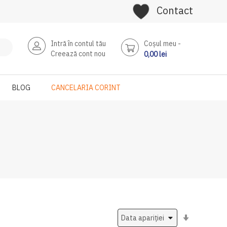
Contact
Intră în contul tău
Coşul meu
Creează cont nou
0,00 lei
BLOG
CANCELARIA CORINT
Setati
ascendent