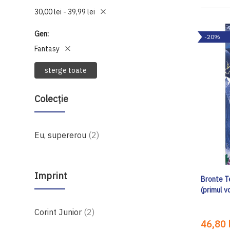
30,00 lei - 39,99 lei
Gen
-20%
Fantasy
sterge toate
Colecție
produse
Eu, supererou
2
Imprint
Bronte T
(primul 
produse
Corint Junior
2
46,80 l