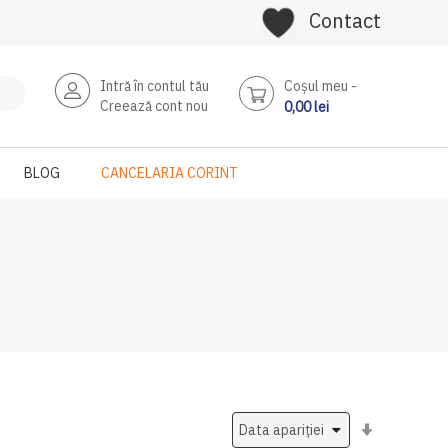
Contact
Intră în contul tău
Coşul meu
Creează cont nou
0,00 lei
BLOG
CANCELARIA CORINT
Setati
ascendent