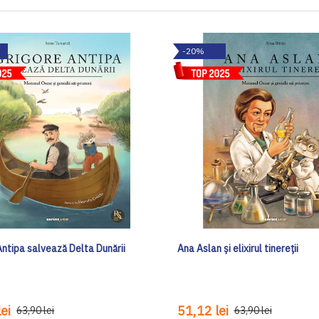
-20%
Antipa salvează Delta Dunării
Ana Aslan și elixirul tinereții
ei
51,12 lei
63,90 lei
63,90 lei