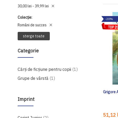
30,00 lei - 39,99 lei
Colecție
-20%
Români de succes
sterge toate
Categorie
produs
Cărți de ficțiune pentru copii
1
produs
Grupe de vârstă
1
Grigore 
Imprint
51,12 l
produse
Corint Junior
2