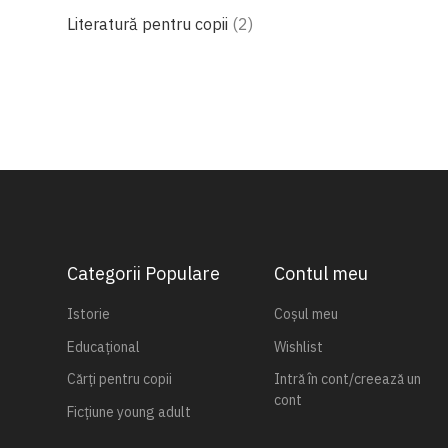
produse
Literatură pentru copii
2
Categorii Populare
Contul meu
Istorie
Coșul meu
Educațional
Wishlist
Cărți pentru copii
Intră în cont/creează un
cont
Ficțiune young adult