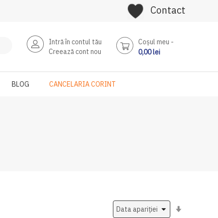
Contact
Intră în contul tău
Coşul meu
Creează cont nou
0,00 lei
BLOG
CANCELARIA CORINT
Setati
ascendent