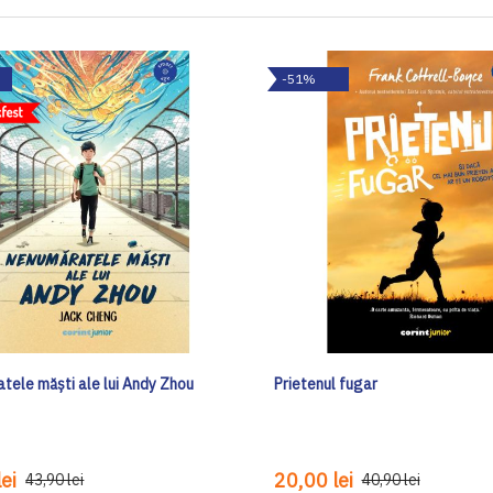
-51%
tele măști ale lui Andy Zhou
Prietenul fugar
ei
20,00 lei
43,90 lei
40,90 lei