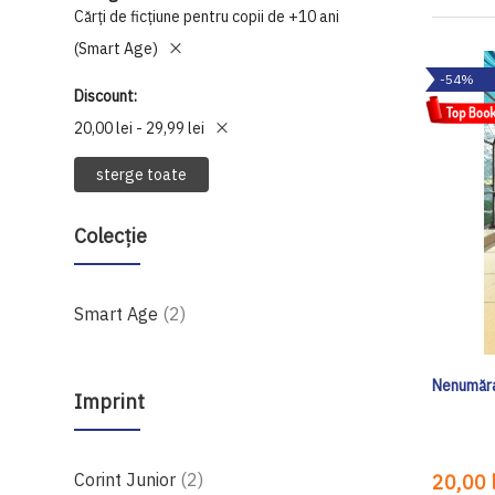
Cărți de ficțiune pentru copii de +10 ani
(Smart Age)
-54%
Discount
20,00 lei - 29,99 lei
sterge toate
Colecție
produse
Smart Age
2
Nenumăra
Imprint
produse
Corint Junior
2
20,00 l