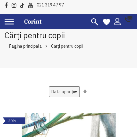
021 319 47 97
Cărți pentru copii
Pagina principală
Cărți pentru copii
Setati
ascendent
-20%