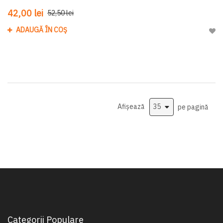
42,00 lei
52,50 lei
ADAUGĂ ÎN COȘ
Adau
Afișează
pe pagină
Categorii Populare