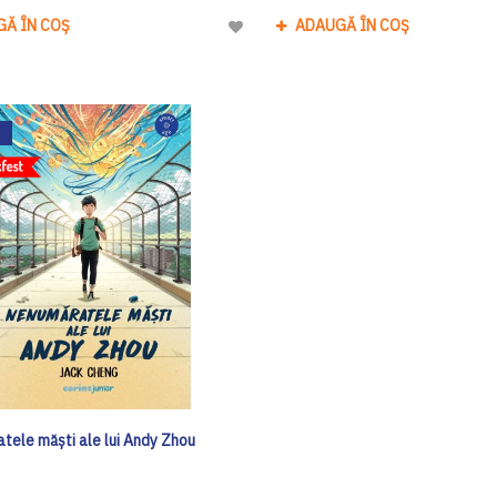
GĂ ÎN COȘ
ADAUGĂ ÎN COȘ
Adaugă
la
Lista
de
Dorinte
tele măști ale lui Andy Zhou