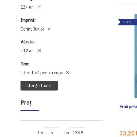
12+ ani
Imprint
-20%
Corint Junior
Vârsta
+12 ani
Gen
Literatură pentru copii
sterge toate
Preţ
Eroii pes
lei
-
lei
33,20 l