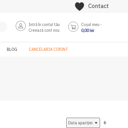
Contact
Intră în contul tău
Coşul meu
Creează cont nou
0,00 lei
BLOG
CANCELARIA CORINT
Setati
ascendent