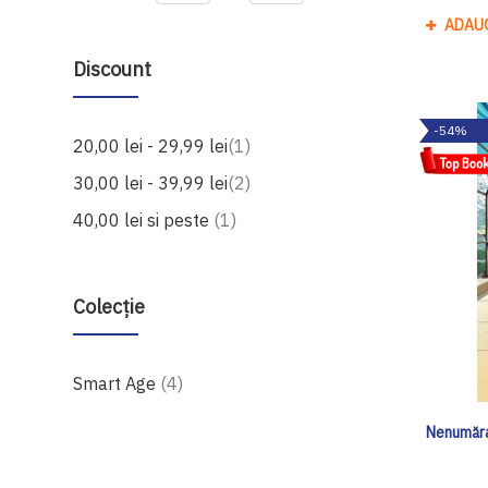
ADAU
Discount
-54%
produs
20,00 lei
-
29,99 lei
1
produse
30,00 lei
-
39,99 lei
2
produs
40,00 lei
si peste
1
Colecție
produse
Smart Age
4
Nenumăra