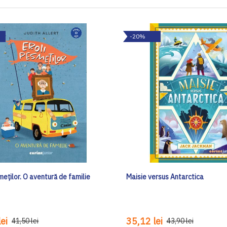
-20%
meților. O aventură de familie
Maisie versus Antarctica
ei
35,12 lei
41,50 lei
43,90 lei