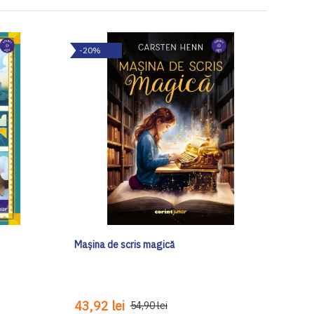
-20%
Mașina de scris magică
43,92 lei
54,90 lei