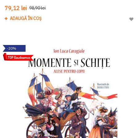
79,12 lei
98,90 lei
ADAUGĂ ÎN COȘ
Adau
-20%