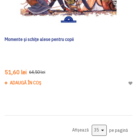
Momente și schițe alese pentru copii
51,60 lei
64,50 lei
ADAUGĂ ÎN COȘ
Adau
Afișează
pe pagină