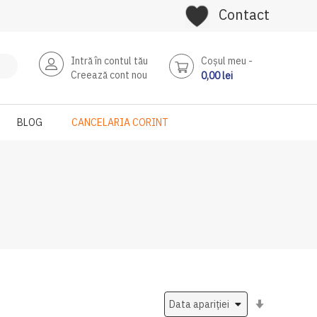
Contact
Intră în contul tău
Coşul meu
Creează cont nou
0,00 lei
BLOG
CANCELARIA CORINT
Setati
ascendent