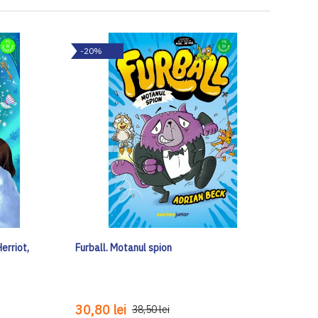
-20%
erriot,
Furball. Motanul spion
30,80 lei
38,50 lei