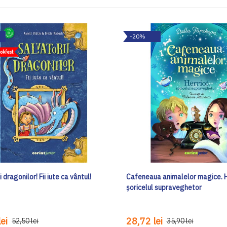
-20%
 dragonilor! Fii iute ca vântul!
Cafeneaua animalelor magice. H
șoricelul supraveghetor
ei
28,72 lei
52,50 lei
35,90 lei