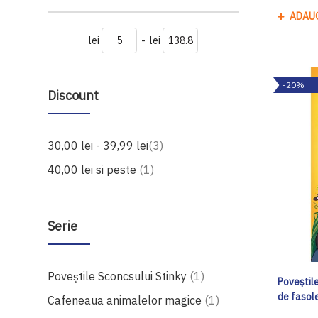
ADAU
lei
-
lei
-20%
Discount
produse
30,00 lei
-
39,99 lei
3
produs
40,00 lei
si peste
1
Serie
produs
Poveștile Sconcsului Stinky
1
Poveștile
de fasol
produs
Cafeneaua animalelor magice
1