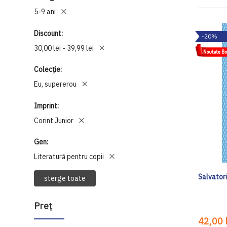
5-9 ani
Discount
-20%
30,00 lei - 39,99 lei
Colecție
Eu, supererou
Imprint
Corint Junior
Gen
Literatură pentru copii
Salvatorii
sterge toate
Preţ
42,00 l