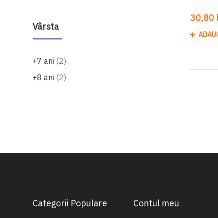
30,80 l
Vârsta
ADAU
produse
+7 ani
2
produse
+8 ani
2
Categorii Populare
Contul meu