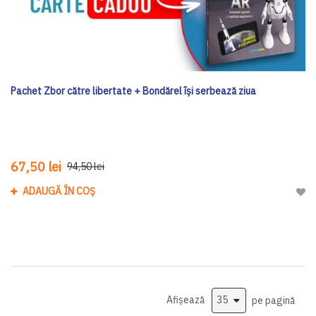
Pachet Zbor către libertate + Bondărel își serbează ziua
67,50 lei
94,50 lei
ADAUGĂ ÎN COȘ
Adau
Afișează
pe pagină