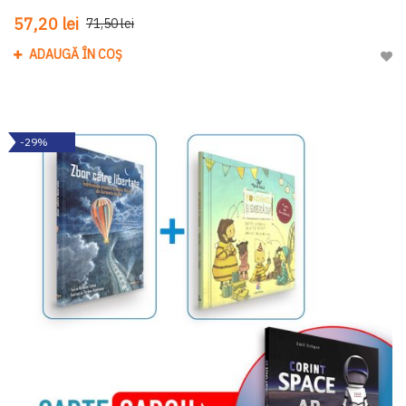
57,20 lei
71,50 lei
ADAUGĂ ÎN COȘ
Adau
-29%