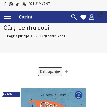
021 319 47 97
Cărți pentru copii
Pagina principală
Cărți pentru copii
Setati
ascendent
-20%