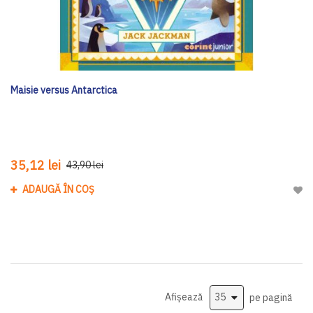
Maisie versus Antarctica
35,12 lei
43,90 lei
ADAUGĂ ÎN COȘ
Adau
Afișează
pe pagină