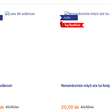
-54%
adâncuri
Nenumăratele măști ale lui And
ei
20,00 lei
43,90 lei
43,90 lei