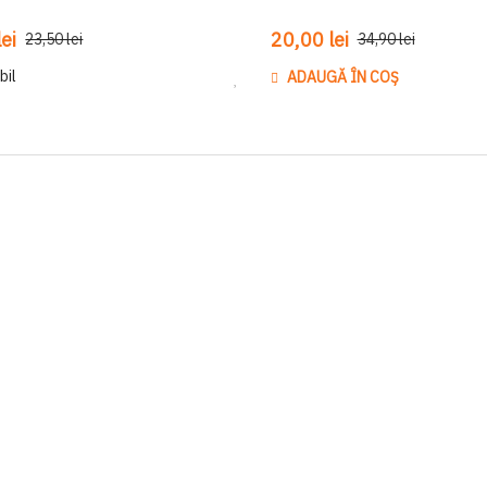
ei
20,00 lei
23,50 lei
34,90 lei
bil
ADAUGĂ ÎN COȘ
Adaugă
la
Lista
de
Dorinte