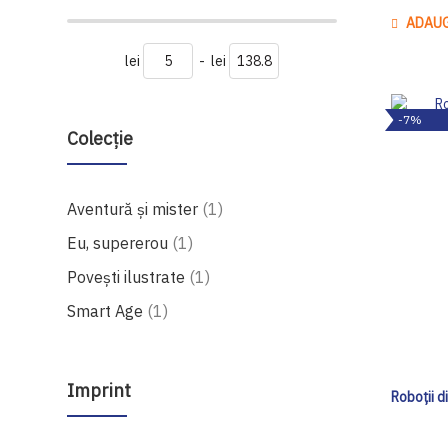
ADAUG
lei
-
lei
-7%
Colecție
produs
Aventură și mister
1
produs
Eu, supererou
1
produs
Povești ilustrate
1
produs
Smart Age
1
Imprint
Roboții d