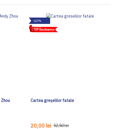
-62%
y Zhou
Cartea greșelilor fatale
20,00 lei
52,50 lei