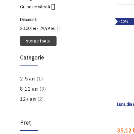
Grupe de vârstă
Discount
-20%
20,00 lei - 29,99 lei
sterge toate
Categorie
produs
2-5 ani
1
produse
8-12 ani
3
produse
12+ ani
2
Luna din 
Preţ
35,12 l