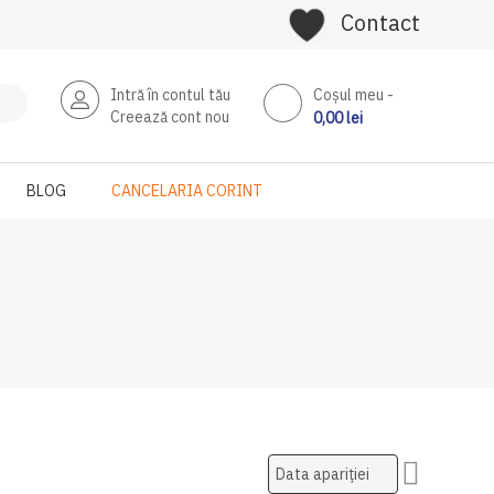
Contact
Intră în contul tău
Coşul meu
Creează cont nou
0,00 lei
BLOG
CANCELARIA CORINT
Setati
ascendent