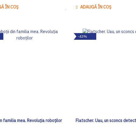
Ă ÎN COȘ
ADAUGĂ ÎN COȘ
Adaugă
la
Lista
de
-43%
Dorinte
in familia mea. Revoluția roboților
Flatscher. Uau, un sconcs detect