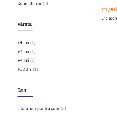
produse
Corint Junior
5
21,90 l
Indisponi
Vârsta
produs
+4 ani
1
produs
+7 ani
1
produs
+9 ani
1
produs
+12 ani
1
Gen
produse
Literatură pentru copii
3