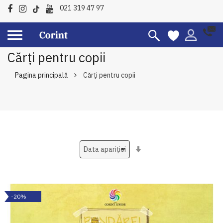
021 319 47 97
Cărți pentru copii
Pagina principală
Cărți pentru copii
Setati
ascendent
-20%