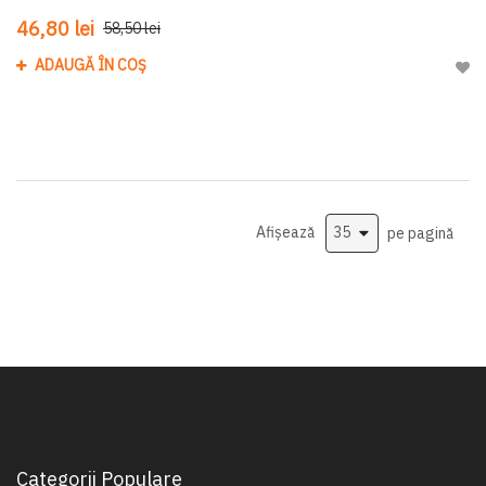
46,80 lei
58,50 lei
ADAUGĂ ÎN COȘ
Adau
Afișează
pe pagină
Categorii Populare