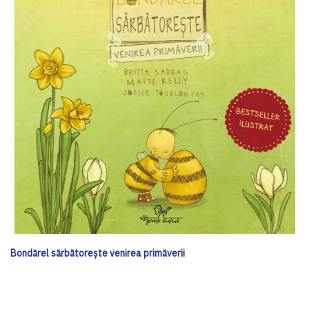
Bondărel sărbătorește venirea primăverii