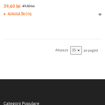
39,60 lei
49,50 lei
ADAUGĂ ÎN COȘ
Adau
Afișează
pe pagină
Categorii Populare