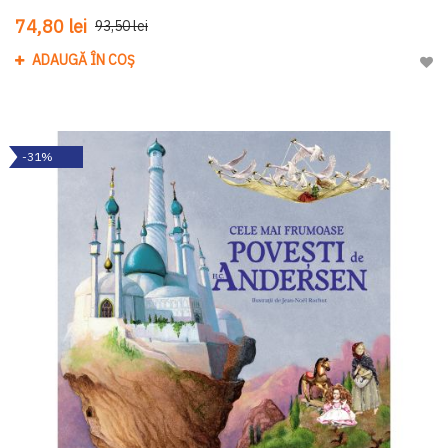
74,80 lei
93,50 lei
ADAUGĂ ÎN COȘ
Adau
-31%