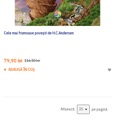
Cele mai frumoase poveşti de H.C.Andersen
79,90 lei
116,50 lei
ADAUGĂ ÎN COȘ
Adau
Afișează
pe pagină