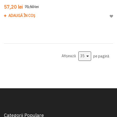
57,20 lei
71,50 lei
ADAUGĂ ÎN COȘ
Adau
Afișează
pe pagină
Categorii Populare