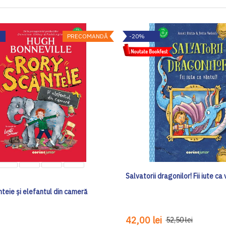
PRECOMANDĂ
-20%
Salvatorii dragonilor! Fii iute ca 
teie și elefantul din cameră
42,00 lei
52,50 lei