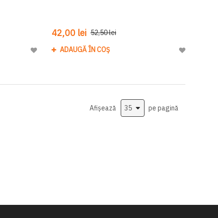
42,00 lei
52,50 lei
ADAUGĂ ÎN COȘ
Adaugă
Adaugă
la
la
Lista
Lista
de
de
Dorinte
Dorinte
Afișează
pe pagină