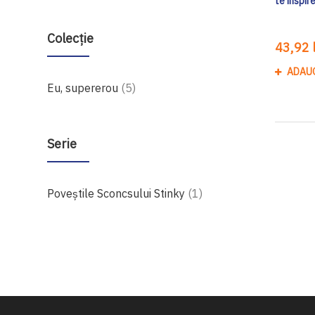
te inspir
Colecție
43,92 l
ADAU
produse
Eu, supererou
5
Serie
produs
Poveștile Sconcsului Stinky
1