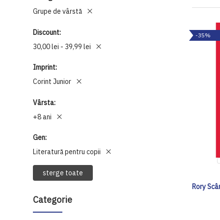
Grupe de vârstă
Discount
-35%
30,00 lei - 39,99 lei
Imprint
Corint Junior
Vârsta
+8 ani
Gen
Literatură pentru copii
sterge toate
Rory Scân
Categorie