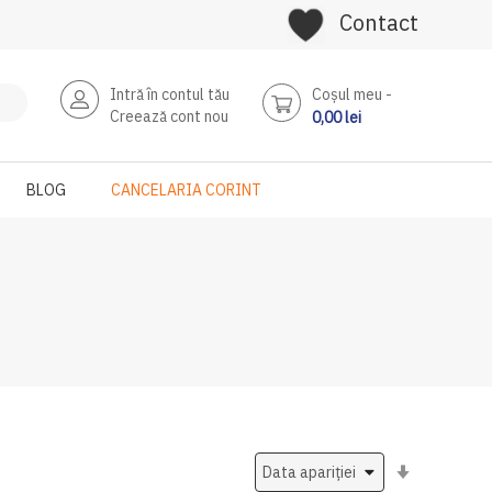
Contact
Intră în contul tău
Coşul meu
Creează cont nou
0,00 lei
BLOG
CANCELARIA CORINT
Setati
ascendent