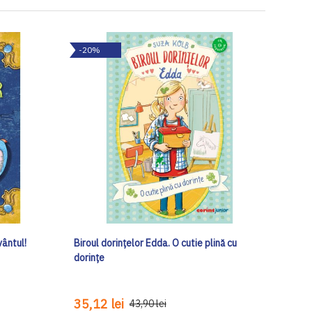
-20%
vântul!
Biroul dorințelor Edda. O cutie plină cu
dorințe
35,12 lei
43,90 lei