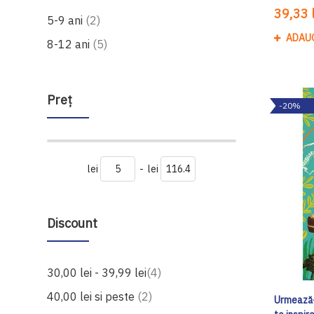
39,33 l
produse
5-9 ani
2
ADAU
produse
8-12 ani
5
Preţ
-20%
lei
-
lei
Discount
produse
30,00 lei
-
39,99 lei
4
produse
40,00 lei
si peste
2
Urmează-ț