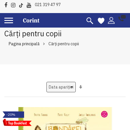
021 319 47 97
Cărți pentru copii
Pagina principală
Cărți pentru copii
Setati
ascendent
-20%