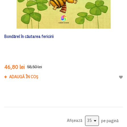
Bondărel în căutarea fericirii
46,80 lei
58,50 lei
ADAUGĂ ÎN COȘ
Adau
Afișează
pe pagină