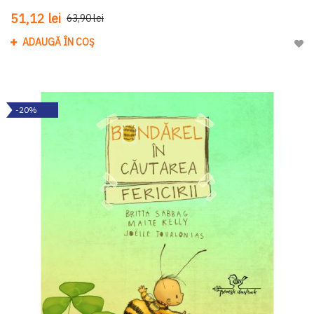
51,12 lei
63,90 lei
ADAUGĂ ÎN COȘ
Adau
-20%