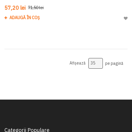
57,20 lei
71,50 lei
ADAUGĂ ÎN COȘ
Adau
Afișează
pe pagină
Categorii Populare