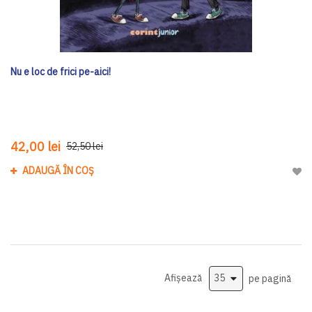
Nu e loc de frici pe-aici!
42,00 lei
52,50 lei
ADAUGĂ ÎN COȘ
Adau
Afișează
pe pagină