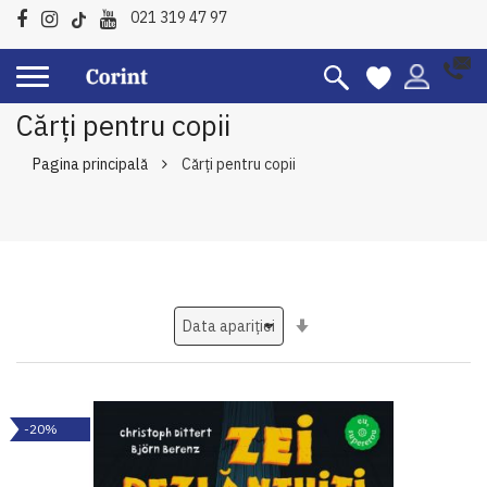
021 319 47 97
Cărți pentru copii
Pagina principală
Cărți pentru copii
Setati
ascendent
-20%