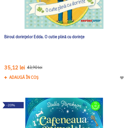
Biroul dorințelor Edda. O cutie plină cu dorințe
35,12 lei
43,90 lei
ADAUGĂ ÎN COȘ
Adau
-20%