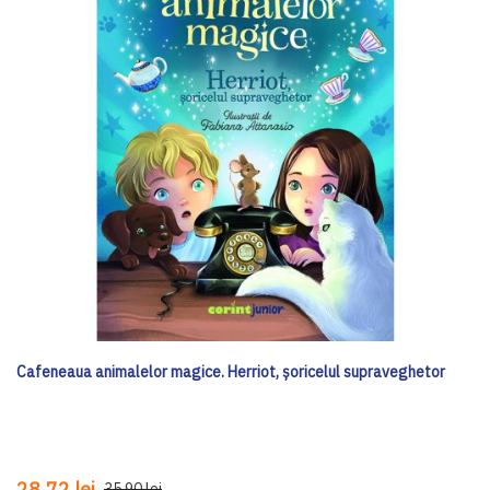
Cafeneaua animalelor magice. Herriot, șoricelul supraveghetor
28,72 lei
35,90 lei