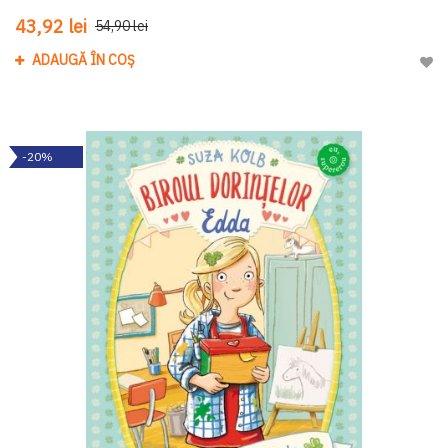
43,92 lei
54,90 lei
ADAUGĂ ÎN COȘ
Adau
-20%