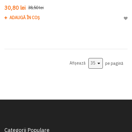
30,80 lei
38,50 lei
ADAUGĂ ÎN COȘ
Adau
Afișează
pe pagină
Categorii Populare