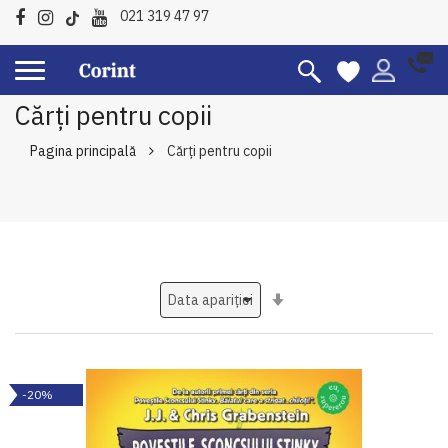
021 319 47 97
Cărți pentru copii
Pagina principală
Cărți pentru copii
Setati
ascendent
-20%