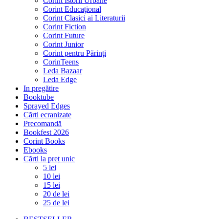
Corint Istorii Urbane
Corint Educațional
Corint Clasici ai Literaturii
Corint Fiction
Corint Future
Corint Junior
Corint pentru Părinți
CorinTeens
Leda Bazaar
Leda Edge
In pregătire
Booktube
Sprayed Edges
Cărți ecranizate
Precomandă
Bookfest 2026
Corint Books
Ebooks
Cărți la preț unic
5 lei
10 lei
15 lei
20 de lei
25 de lei