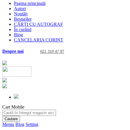
Pagina principală
Autori
Noutăți
Bestseller
CĂRȚI CU AUTOGRAF
În curând
Blog
CANCELARIA CORINT
Despre noi
021 319 47 97
Cart Mobile
Cautare
Meniu
Blog
Setting