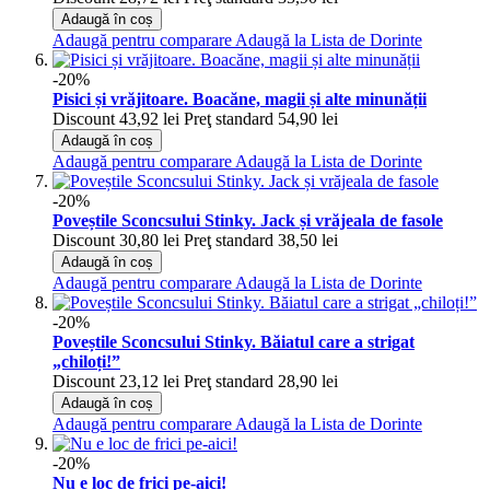
Adaugă în coș
Adaugă pentru comparare
Adaugă la Lista de Dorinte
-20%
Pisici și vrăjitoare. Boacăne, magii și alte minunății
Discount
43,92 lei
Preţ standard
54,90 lei
Adaugă în coș
Adaugă pentru comparare
Adaugă la Lista de Dorinte
-20%
Poveștile Sconcsului Stinky. Jack și vrăjeala de fasole
Discount
30,80 lei
Preţ standard
38,50 lei
Adaugă în coș
Adaugă pentru comparare
Adaugă la Lista de Dorinte
-20%
Poveștile Sconcsului Stinky. Băiatul care a strigat
„chiloți!”
Discount
23,12 lei
Preţ standard
28,90 lei
Adaugă în coș
Adaugă pentru comparare
Adaugă la Lista de Dorinte
-20%
Nu e loc de frici pe-aici!