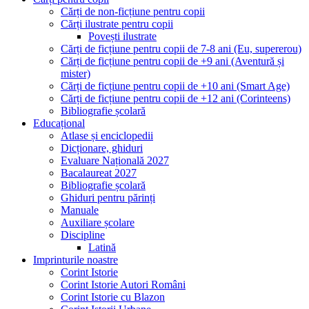
Cărți de non-ficțiune pentru copii
Cărți ilustrate pentru copii
Povești ilustrate
Cărți de ficțiune pentru copii de 7-8 ani (Eu, supererou)
Cărți de ficțiune pentru copii de +9 ani (Aventură și
mister)
Cărți de ficțiune pentru copii de +10 ani (Smart Age)
Cărți de ficțiune pentru copii de +12 ani (Corinteens)
Bibliografie școlară
Educațional
Atlase și enciclopedii
Dicționare, ghiduri
Evaluare Națională 2027
Bacalaureat 2027
Bibliografie școlară
Ghiduri pentru părinți
Manuale
Auxiliare școlare
Discipline
Latină
Imprinturile noastre
Corint Istorie
Corint Istorie Autori Români
Corint Istorie cu Blazon