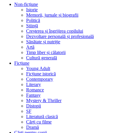
Non-ficțiune
Istorie
Memorii, jurnale și biografii
Politică
Stiință
Creșterea și îngrijirea copilului
Dezvoltare personală și profesională
Sănătate și nutriție
Artă
Timp liber și călatorii
Cultură generală
Ficțiune
Young Adult
Ficțiune istorică
Contemporary
Literary
Romance
Fantasy
Mystery & Thriller
Distopii
SF
Literatură clasică
Cărți cu filme
Dramă
Cărți pentru copii