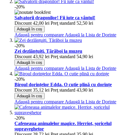
-20%
Salvatorii dragonilor! Fii iute ca vântul!
Discount
42,00 lei
Preţ standard
52,50 lei
Adaugă în coș
Adaugă pentru comparare
Adaugă la Lista de Dorinte
-20%
Zei dezlănțuiți. Tărăboi la muzeu
Discount
43,92 lei
Preţ standard
54,90 lei
Adaugă în coș
Adaugă pentru comparare
Adaugă la Lista de Dorinte
-20%
Biroul dorințelor Edda. O cutie plină cu dorințe
Discount
35,12 lei
Preţ standard
43,90 lei
Adaugă în coș
Adaugă pentru comparare
Adaugă la Lista de Dorinte
-20%
Cafeneaua animalelor magice. Herriot, șoricelul
supraveghetor
Discount
28,72 lei
Preţ standard
35,90 lei