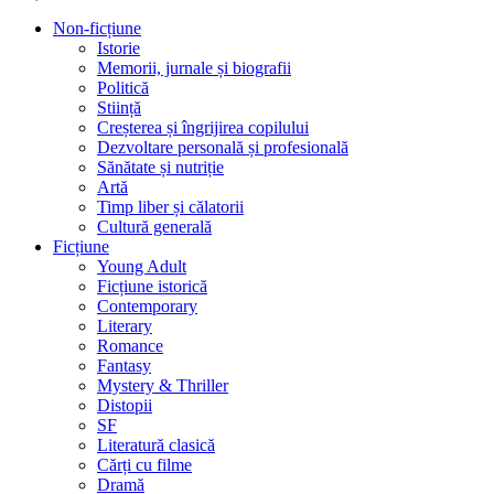
Non-ficțiune
Istorie
Memorii, jurnale și biografii
Politică
Stiință
Creșterea și îngrijirea copilului
Dezvoltare personală și profesională
Sănătate și nutriție
Artă
Timp liber și călatorii
Cultură generală
Ficțiune
Young Adult
Ficțiune istorică
Contemporary
Literary
Romance
Fantasy
Mystery & Thriller
Distopii
SF
Literatură clasică
Cărți cu filme
Dramă