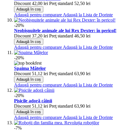
Discount
42,00 lei
Preţ standard
52,50 lei
Adaugă în coș
Adaugă pentru comparare
Adaugă la Lista de Dorinte
-20%
Neobișnuitele animale ale lui Rex Dexter: în pericol!
Discount
37,20 lei
Preţ standard
46,50 lei
Adaugă în coș
Adaugă pentru comparare
Adaugă la Lista de Dorinte
-20%
Spaima Mâțelor
Discount
51,12 lei
Preţ standard
63,90 lei
Adaugă în coș
Adaugă pentru comparare
Adaugă la Lista de Dorinte
-20%
Pisicile adoră câinii
Discount
51,12 lei
Preţ standard
63,90 lei
Adaugă în coș
Adaugă pentru comparare
Adaugă la Lista de Dorinte
-7%