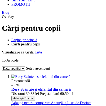
BESTSELLER
PROMOȚII
Blog
Overlay
Cărți pentru copii
Pagina principală
Cărți pentru copii
Vizualizare ca
Grila
Lista
15
Articole
Setati ascendent
Precomandă
-35%
Rory Scânteie și elefantul din cameră
Discount
39,33 lei
Preţ standard
60,50 lei
Adaugă în coș
Adaugă pentru comparare
Adaugă la Lista de Dorinte