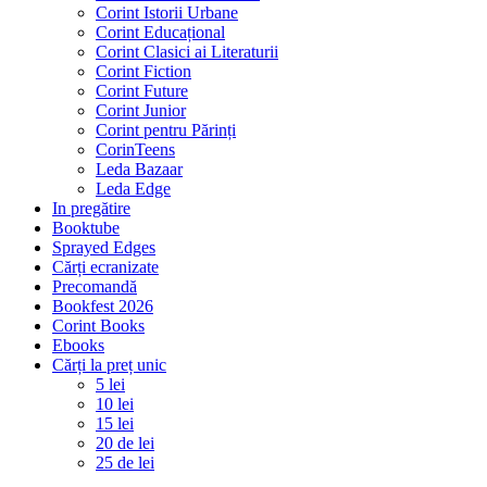
Corint Istorii Urbane
Corint Educațional
Corint Clasici ai Literaturii
Corint Fiction
Corint Future
Corint Junior
Corint pentru Părinți
CorinTeens
Leda Bazaar
Leda Edge
In pregătire
Booktube
Sprayed Edges
Cărți ecranizate
Precomandă
Bookfest 2026
Corint Books
Ebooks
Cărți la preț unic
5 lei
10 lei
15 lei
20 de lei
25 de lei