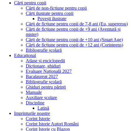
Cărți pentru copii
Cărți de non-ficțiune pentru copii
Cărți ilustrate pentru copii
Povești ilustrate
Cărți de ficțiune pentru copii de 7-8 ani (Eu, supererou)
Cărți de ficțiune pentru copii de +9 ani (Aventură și
mister)
Cărți de ficțiune pentru copii de +10 ani (Smart Age)
Cărți de ficțiune pentru copii de +12 ani (Corinteens)
Bibliografie școlară
Educațional
Atlase și enciclopedii
Dicționare, ghiduri
Evaluare Națională 2027
Bacalaureat 2027
Bibliografie școlară
Ghiduri pentru părinți
Manuale
Auxiliare școlare
Discipline
Latină
Imprinturile noastre
Corint Istorie
Corint Istorie Autori Români
Corint Istorie cu Blazon