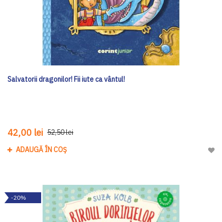
Salvatorii dragonilor! Fii iute ca vântul!
42,00 lei
52,50 lei
ADAUGĂ ÎN COȘ
Adau
-20%