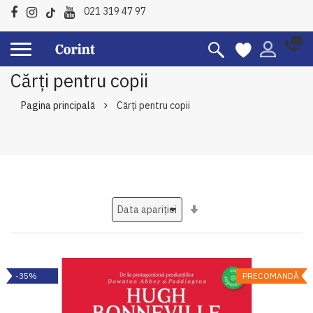
021 319 47 97
Cărți pentru copii
Pagina principală
Cărți pentru copii
Setati
ascendent
-35%
PRECOMANDĂ