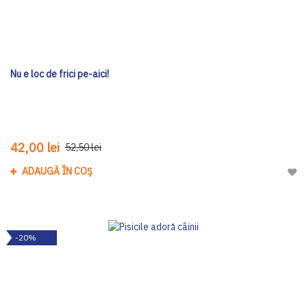
Nu e loc de frici pe-aici!
42,00 lei
52,50 lei
ADAUGĂ ÎN COȘ
Adau
-20%