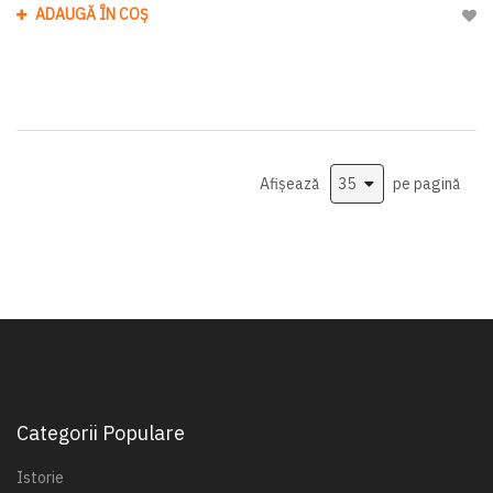
ADAUGĂ ÎN COȘ
Adau
Afișează
pe pagină
Categorii Populare
Istorie