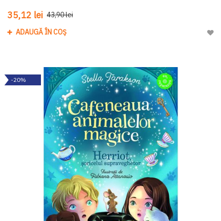
35,12 lei
43,90 lei
ADAUGĂ ÎN COȘ
Adau
-20%