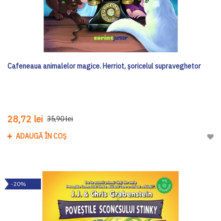
Cafeneaua animalelor magice. Herriot, șoricelul supraveghetor
28,72 lei
35,90 lei
ADAUGĂ ÎN COȘ
Adau
-20%