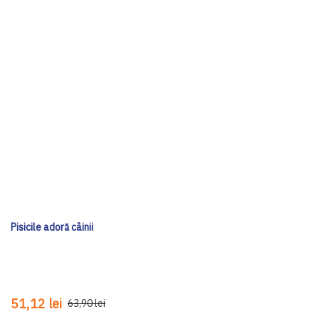
Pisicile adoră câinii
51,12 lei
63,90 lei