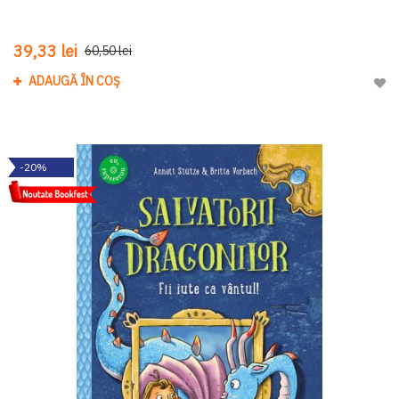
39,33 lei
60,50 lei
ADAUGĂ ÎN COȘ
Adau
-20%