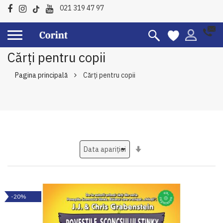
021 319 47 97
Cărți pentru copii
Pagina principală
Cărți pentru copii
Setati
ascendent
-20%