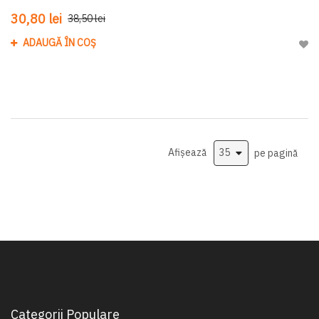
30,80 lei
38,50 lei
ADAUGĂ ÎN COȘ
Adau
Afișează
pe pagină
Categorii Populare