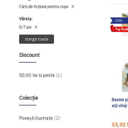
Cărți de ficțiune pentru copii
Vârsta
-20%
0-7 ani
sterge toate
Discount
produs
50,00 lei
si peste
1
Colecție
Basme și 
alți viteji
produse
Povești ilustrate
2
55,92 l