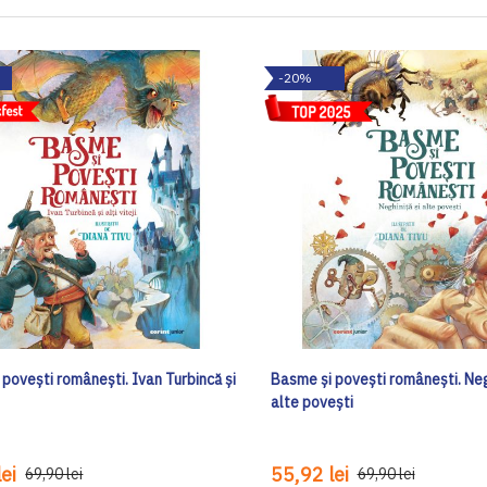
-20%
povești românești. Ivan Turbincă și
Basme și povești românești. Negh
alte povești
ei
55,92 lei
69,90 lei
69,90 lei