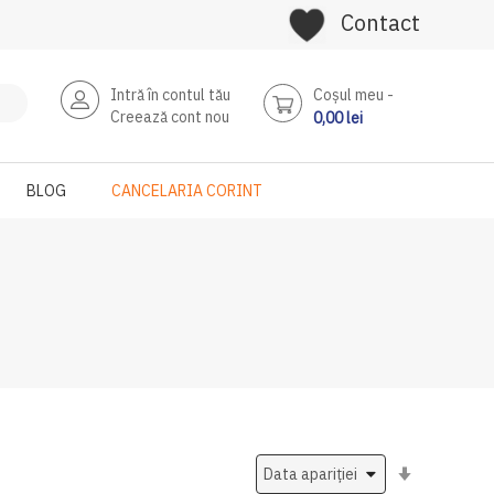
Contact
Intră în contul tău
Coşul meu
Creează cont nou
0,00 lei
BLOG
CANCELARIA CORINT
Setati
ascendent