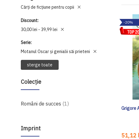
Cărți de ficțiune pentru copii
Discount
-20%
30,00 lei - 39,99 lei
Serie
Motanul Oscar și genialii săi prieteni
sterge toate
Colecție
produs
Români de succes
1
Grigore 
Imprint
51,12 l