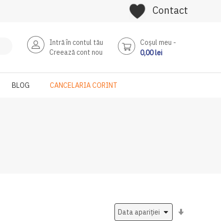
Contact
Intră în contul tău
Coşul meu
Creează cont nou
0,00 lei
BLOG
CANCELARIA CORINT
Setati
ascendent