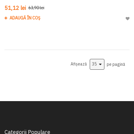
51,12 lei
63,90 lei
ADAUGĂ ÎN COȘ
Adau
Afișează
pe pagină
Categorii Populare