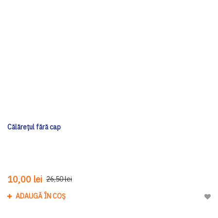
Călărețul fără cap
10,00 lei
26,50 lei
ADAUGĂ ÎN COȘ
Adau