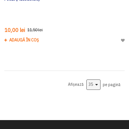
10,00 lei
11,50 lei
ADAUGĂ ÎN COȘ
Adau
Afișează
pe pagină