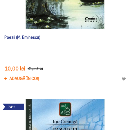
Poezii (M. Eminescu)
10,00 lei
31,50 lei
ADAUGĂ ÎN COȘ
Adau
-74%