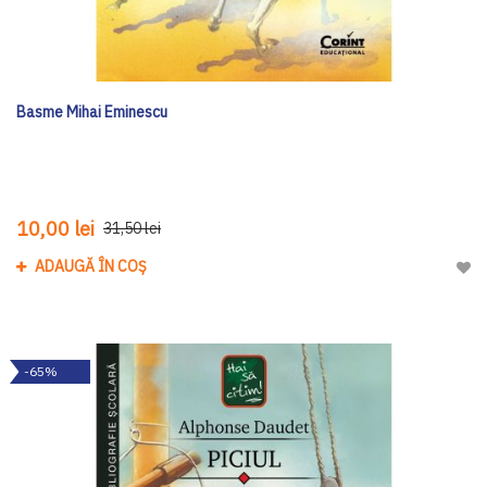
Basme Mihai Eminescu
10,00 lei
31,50 lei
ADAUGĂ ÎN COȘ
Adau
-65%