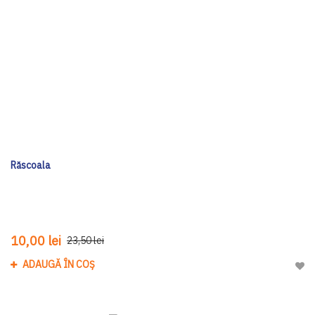
Răscoala
10,00 lei
23,50 lei
ADAUGĂ ÎN COȘ
Adau