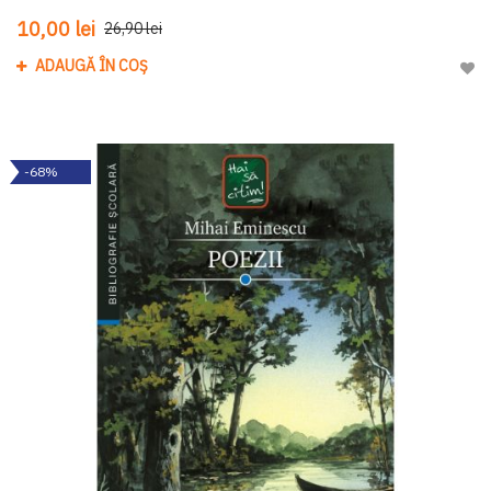
10,00 lei
26,90 lei
ADAUGĂ ÎN COȘ
Adau
-68%