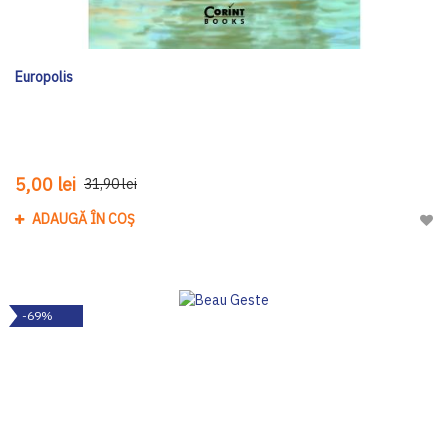
Europolis
5,00 lei
31,90 lei
ADAUGĂ ÎN COȘ
Adau
-69%