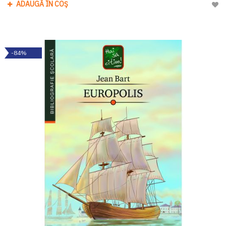
ADAUGĂ ÎN COȘ
Adau
-84%