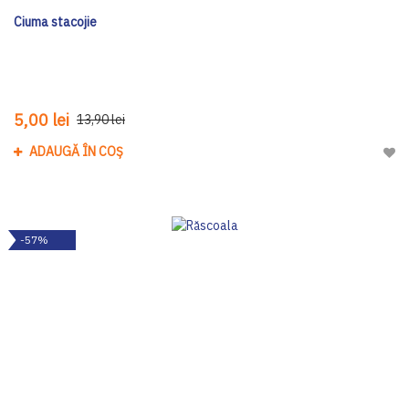
Ciuma stacojie
5,00 lei
13,90 lei
ADAUGĂ ÎN COȘ
Adau
-57%