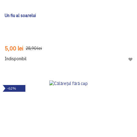
Un fiu al soarelui
5,00 lei
28,90 lei
Indisponibil
Adau
-62%