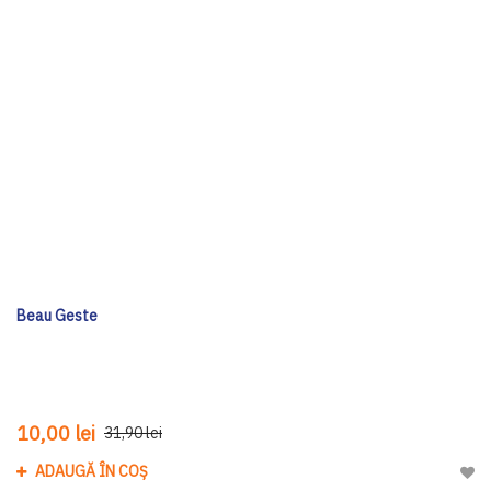
Beau Geste
10,00 lei
31,90 lei
ADAUGĂ ÎN COȘ
Adau