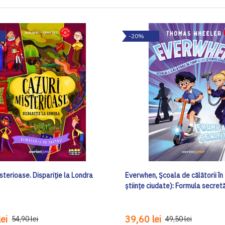
-20%
sterioase. Dispariție la Londra
Everwhen, Școala de călătorii în 
științe ciudate): Formula secret
ei
39,60 lei
54,90 lei
49,50 lei