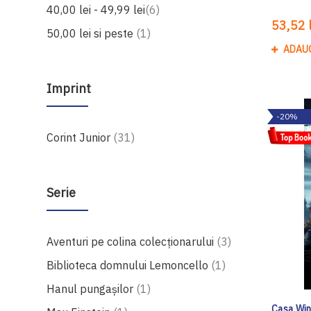
produse
40,00 lei
-
49,99 lei
6
53,52 l
produs
50,00 lei
si peste
1
ADAU
Imprint
-20%
produse
Corint Junior
31
Serie
produse
Aventuri pe colina colecționarului
3
produs
Biblioteca domnului Lemoncello
1
produs
Hanul pungașilor
1
Casa Win