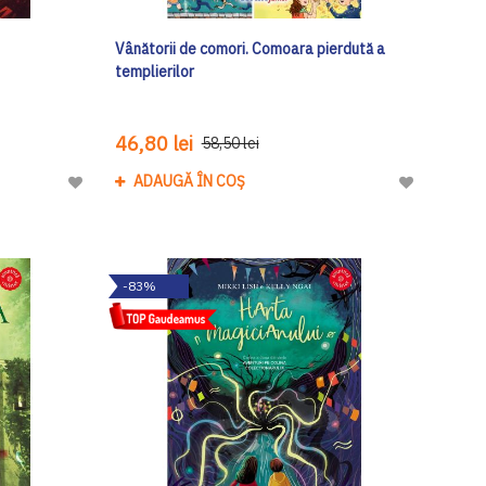
Vânătorii de comori. Comoara pierdută a
templierilor
46,80 lei
58,50 lei
ADAUGĂ ÎN COȘ
Adaugă
Adaugă
la
la
Lista
Lista
de
de
-83%
Dorinte
Dorinte