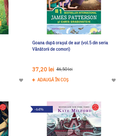
Goana după orașul de aur (vol.5 din seria
Vânătorii de comori)
37,20 lei
46,50 lei
ADAUGĂ ÎN COȘ
Adaugă
Adaugă
la
la
Lista
Lista
de
de
-64%
Dorinte
Dorinte