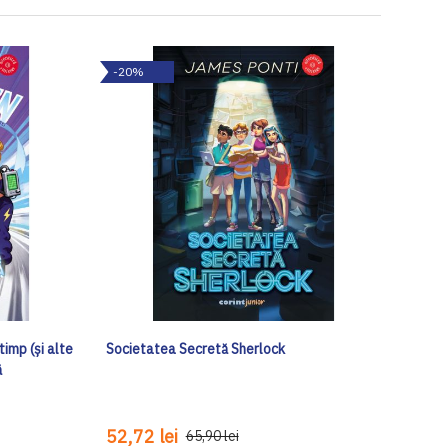
-20%
timp (și alte
Societatea Secretă Sherlock
ă
52,72 lei
65,90 lei