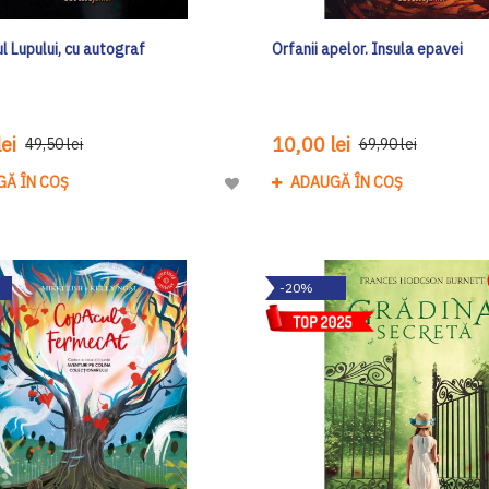
l Lupului, cu autograf
Orfanii apelor. Insula epavei
ei
10,00 lei
49,50 lei
69,90 lei
GĂ ÎN COȘ
ADAUGĂ ÎN COȘ
Adaugă
la
Lista
de
-20%
Dorinte