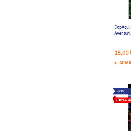
CopAcul F
Aventuri 
15,00 l
ADAU
-83%