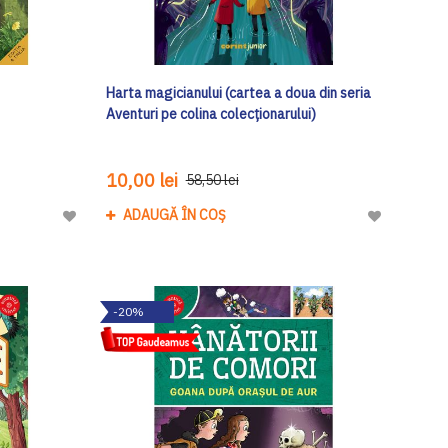
Harta magicianului (cartea a doua din seria
Aventuri pe colina colecționarului)
10,00 lei
58,50 lei
ADAUGĂ ÎN COȘ
Adaugă
Adaugă
la
la
Lista
Lista
de
de
-20%
Dorinte
Dorinte