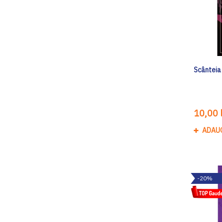
Scânteia
10,00 l
ADAU
-20%