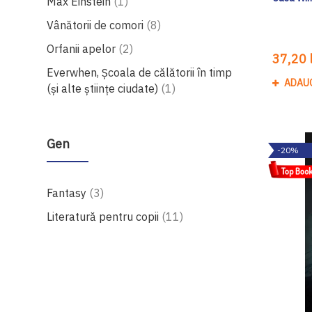
produs
Max Einstein
1
produse
Vânătorii de comori
8
produse
Orfanii apelor
2
37,20 l
Everwhen, Școala de călătorii în timp
ADAU
produs
(și alte științe ciudate)
1
Gen
-20%
produse
Fantasy
3
produse
Literatură pentru copii
11