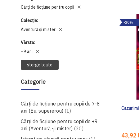
Cărți de ficțiune pentru copii
Colecție
-20%
Aventură și mister
Vârsta
+9 ani
sterge toate
Categorie
Cărți de ficțiune pentru copii de 7-8
Cazuri mi
produs
ani (Eu, supererou)
1
Cărți de ficțiune pentru copii de +9
produse
ani (Aventură și mister)
30
43,92 l
produs