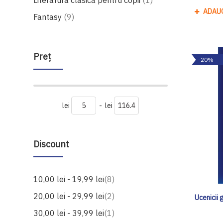
Literatura clasică pentru copii
1
ADAU
produse
Fantasy
9
Preţ
-20%
lei
-
lei
Discount
produse
10,00 lei
-
19,99 lei
8
produse
20,00 lei
-
29,99 lei
2
Ucenicii 
produs
30,00 lei
-
39,99 lei
1