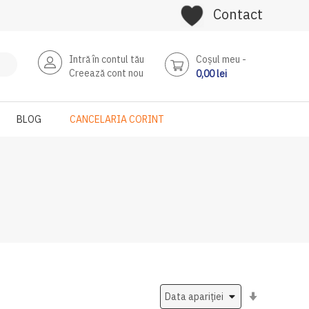
Contact
Intră în contul tău
Coşul meu
Creează cont nou
0,00 lei
BLOG
CANCELARIA CORINT
Setati
ascendent