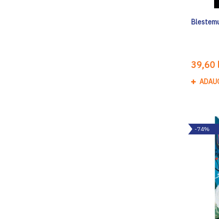
Blestemu
39,60 l
ADAU
-74%