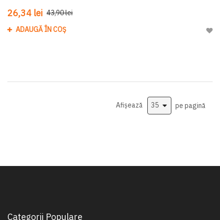
26,34 lei
43,90 lei
ADAUGĂ ÎN COȘ
Adau
Afișează
pe pagină
Categorii Populare